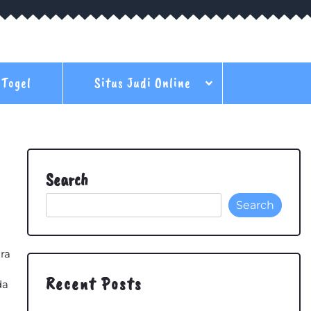
Togel
Situs Judi Online
Search
Search
ra
Recent Posts
da