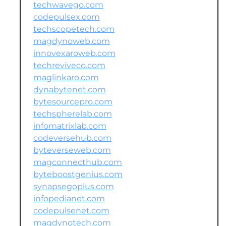
techwavego.com
codepulsex.com
techscopetech.com
magdynoweb.com
innovexaroweb.com
techreviveco.com
maglinkaro.com
dynabytenet.com
bytesourcepro.com
techspherelab.com
infomatrixlab.com
codeversehub.com
byteverseweb.com
magconnecthub.com
byteboostgenius.com
synapsegoplus.com
infopedianet.com
codepulsenet.com
magdynotech.com