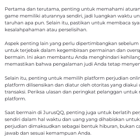
Pertama dan terutama, penting untuk memahami aturan 
game memiliki aturannya sendiri, jadi luangkan waktu
taruhan apa pun. Selain itu, pastikan untuk membaca sy
kesalahpahaman atau perselisihan.
Aspek penting lain yang perlu dipertimbangkan sebelu
untuk terjebak dalam kegembiraan permainan dan overspe
bermain. Ini akan membantu Anda menghindari kehilan
memastikan bahwa pengalaman judi Anda tetap menye
Selain itu, penting untuk memilih platform perjudian o
platform dilisensikan dan diatur oleh otoritas yang di
transaksi. Periksa ulasan dan peringkat pelanggan unt
platform.
Saat bermain di JurusQQ, penting juga untuk berlatih pe
sendiri dalam hal waktu dan uang yang dihabiskan untuk 
perjudian dimaksudkan sebagai bentuk hiburan, bukan c
jawab dan sesuai kemampuan Anda.