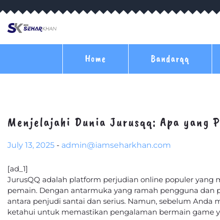
Skip
to
content
Home
Bandarqq
Menjelajahi Dunia Jurusqq: Apa yang 
July 13, 2025
-
admin@iamseharkhan.com
[ad_1]
JurusQQ adalah platform perjudian online populer yang
pemain. Dengan antarmuka yang ramah pengguna dan per
antara penjudi santai dan serius. Namun, sebelum Anda
ketahui untuk memastikan pengalaman bermain game 