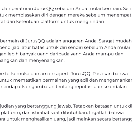
dan peraturan JurusQQ sebelum Anda mulai bermain. Set
 untuk membiasakan diri dengan mereka sebelum menempa
arat dan ketentuan platform untuk menghindari
m bermain di JurusQQ adalah anggaran Anda. Sangat mudah
nd, jadi atur batas untuk diri sendiri sebelum Anda mulai
gan lebih banyak uang daripada yang Anda mampu dan
nangkan dan menyenangkan.
nline terkemuka dan aman seperti JurusQQ. Pastikan bahwa
akui untuk memastikan permainan yang adil dan mengamanka
uk mendapatkan gambaran tentang reputasi dan keandalan
rjudian yang bertanggung jawab. Tetapkan batasan untuk di
platform, dan istirahat saat dibutuhkan. Ingatlah bahwa
ara untuk menghasilkan uang, jadi mainkan secara bertan