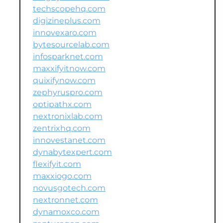
techscopehq.com
digizineplus.com
innovexaro.com
bytesourcelab.com
infosparknet.com
maxxifyitnow.com
quixifynow.com
zephyruspro.com
optipathx.com
nextronixlab.com
zentrixhq.com
innovestanet.com
dynabytexpert.com
flexifyit.com
maxxiogo.com
novusgotech.com
nextronnet.com
dynamoxco.com