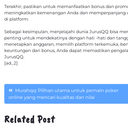
Terakhir, pastikan untuk memanfaatkan bonus dan prom
meningkatkan kemenangan Anda dan memperpanjang wak
di platform.
Sebagai kesimpulan, menjelajahi dunia JurusQQ bisa m
penting untuk mendekatinya dengan hati -hati dan tang
menetapkan anggaran, memilih platform terkemuka, ber
keuntungan dari bonus, Anda dapat memastikan pengal
JurusQQ.
[ad_2]
Post
Murahqq: Pilihan utama untuk pemain poker
online yang mencari kualitas dan nilai
navigation
Related Post