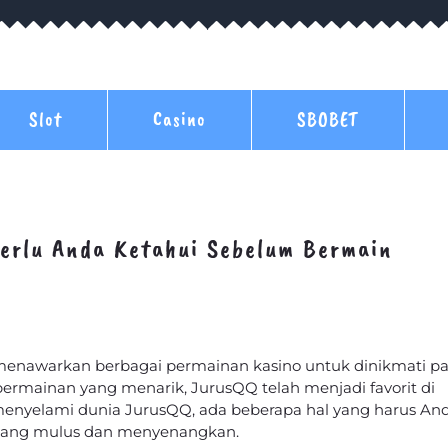
Slot
Casino
SBOBET
Perlu Anda Ketahui Sebelum Bermain
 menawarkan berbagai permainan kasino untuk dinikmati pa
mainan yang menarik, JurusQQ telah menjadi favorit di
 menyelami dunia JurusQQ, ada beberapa hal yang harus An
yang mulus dan menyenangkan.