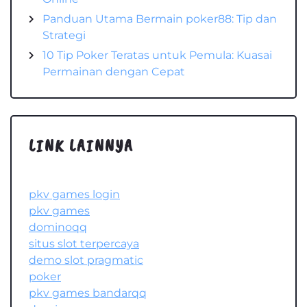
Panduan Utama Bermain poker88: Tip dan
Strategi
10 Tip Poker Teratas untuk Pemula: Kuasai
Permainan dengan Cepat
LINK LAINNYA
pkv games login
pkv games
dominoqq
situs slot terpercaya
demo slot pragmatic
poker
pkv games bandarqq