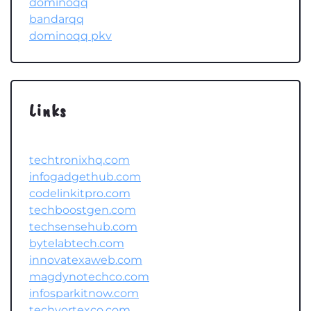
dominoqq
bandarqq
dominoqq pkv
Links
techtronixhq.com
infogadgethub.com
codelinkitpro.com
techboostgen.com
techsensehub.com
bytelabtech.com
innovatexaweb.com
magdynotechco.com
infosparkitnow.com
techvortexco.com