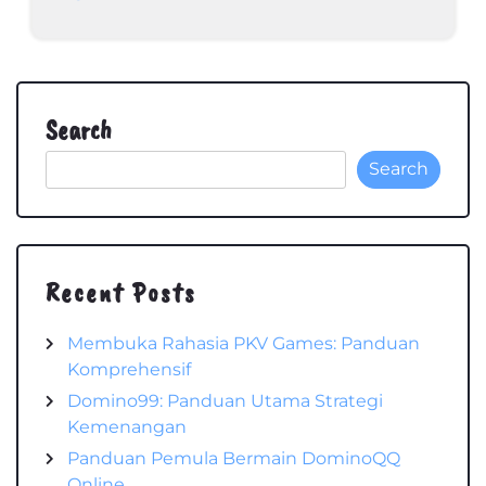
Search
Search
Recent Posts
Membuka Rahasia PKV Games: Panduan
Komprehensif
Domino99: Panduan Utama Strategi
Kemenangan
Panduan Pemula Bermain DominoQQ
Online