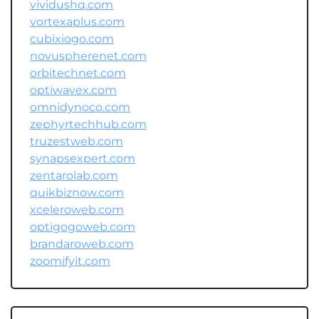
vividushq.com
vortexaplus.com
cubixiogo.com
novuspherenet.com
orbitechnet.com
optiwavex.com
omnidynoco.com
zephyrtechhub.com
truzestweb.com
synapsexpert.com
zentarolab.com
quikbiznow.com
xceleroweb.com
optigogoweb.com
brandaroweb.com
zoomifyit.com