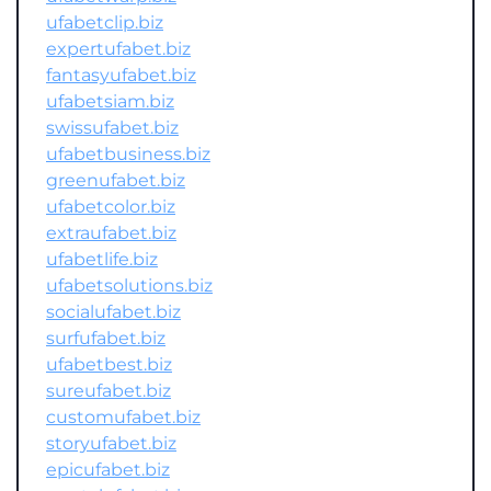
ufabetclip.biz
expertufabet.biz
fantasyufabet.biz
ufabetsiam.biz
swissufabet.biz
ufabetbusiness.biz
greenufabet.biz
ufabetcolor.biz
extraufabet.biz
ufabetlife.biz
ufabetsolutions.biz
socialufabet.biz
surfufabet.biz
ufabetbest.biz
sureufabet.biz
customufabet.biz
storyufabet.biz
epicufabet.biz