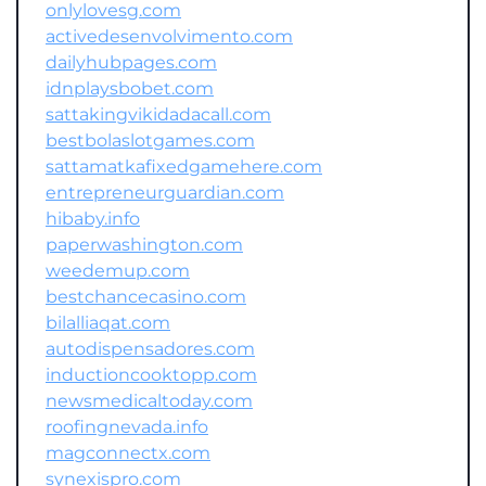
onlylovesg.com
activedesenvolvimento.com
dailyhubpages.com
idnplaysbobet.com
sattakingvikidadacall.com
bestbolaslotgames.com
sattamatkafixedgamehere.com
entrepreneurguardian.com
hibaby.info
paperwashington.com
weedemup.com
bestchancecasino.com
bilalliaqat.com
autodispensadores.com
inductioncooktopp.com
newsmedicaltoday.com
roofingnevada.info
magconnectx.com
synexispro.com