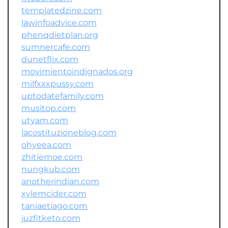
templatedzine.com
lawinfoadvice.com
phenqdietplan.org
sumnercafe.com
dunetflix.com
movimientoindignados.org
milfxxxpussy.com
uptodatefamily.com
musitop.com
utyam.com
lacostituzioneblog.com
ohyeea.com
zhitiemoe.com
nungkub.com
anotherindian.com
xylemcider.com
taniaetiago.com
juzfitketo.com