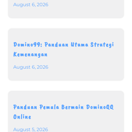
August 6, 2026
Domino99: Panduan Utama Strategi
Kemenangan
August 6, 2026
Panduan Pemula Bermain DominoQQ
Online
August 5, 2026