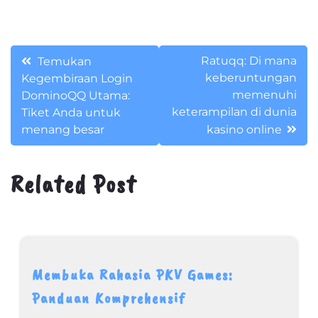
Post
Ratuqq: Di mana
Temukan
keberuntungan
Kegembiraan Login
navigation
memenuhi
DominoQQ Utama:
keterampilan di dunia
Tiket Anda untuk
menang besar
kasino online
Related Post
Membuka Rahasia PKV Games:
Panduan Komprehensif