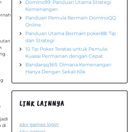
n
Domino99: Panduan Utama Strategi
Kemenangan
ernah
Panduan Pemula Bermain DominoQQ
Online
Panduan Utama Bermain poker88: Tip
dan Strategi
jutan
k
10 Tip Poker Teratas untuk Pemula:
ang
Kuasai Permainan dengan Cepat
Bandarqq365: Dimana Kemenangan
Hanya Dengan Sekali Klik
ng
LINK LAINNYA
n
jadi
pkv games login
 di
pkv games