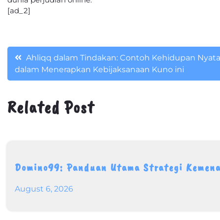
[ad_2]
Post
Ahliqq dalam Tindakan: Contoh Kehidupan Nyat
dalam Menerapkan Kebijaksanaan Kuno ini
navigation
Related Post
Domino99: Panduan Utama Strategi Kemen
August 6, 2026