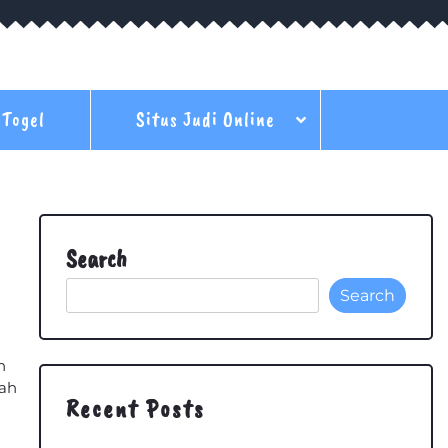
Togel
Situs Judi Online
Search
Search
n
mah
Recent Posts