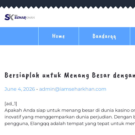
Skip
to
content
Home
Bandarqq
Bersiaplah untuk Menang Besar dengan
June 4, 2026
-
admin@iamseharkhan.com
[ad_1]
Apakah Anda siap untuk menang besar di dunia kasino on
inovatif yang menggemparkan dunia perjudian. Dengan 
pengguna, Elangqq adalah tempat yang tepat untuk men