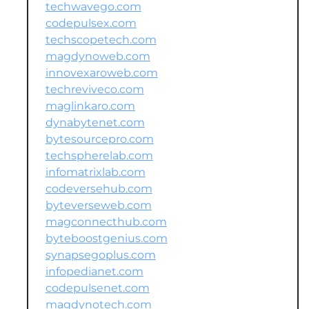
techwavego.com
codepulsex.com
techscopetech.com
magdynoweb.com
innovexaroweb.com
techreviveco.com
maglinkaro.com
dynabytenet.com
bytesourcepro.com
techspherelab.com
infomatrixlab.com
codeversehub.com
byteverseweb.com
magconnecthub.com
byteboostgenius.com
synapsegoplus.com
infopedianet.com
codepulsenet.com
magdynotech.com