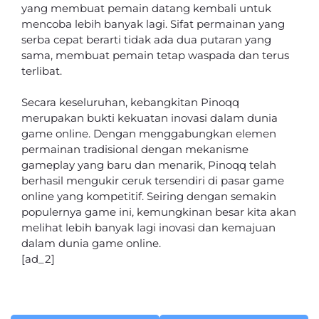
yang membuat pemain datang kembali untuk
mencoba lebih banyak lagi. Sifat permainan yang
serba cepat berarti tidak ada dua putaran yang
sama, membuat pemain tetap waspada dan terus
terlibat.
Secara keseluruhan, kebangkitan Pinoqq
merupakan bukti kekuatan inovasi dalam dunia
game online. Dengan menggabungkan elemen
permainan tradisional dengan mekanisme
gameplay yang baru dan menarik, Pinoqq telah
berhasil mengukir ceruk tersendiri di pasar game
online yang kompetitif. Seiring dengan semakin
populernya game ini, kemungkinan besar kita akan
melihat lebih banyak lagi inovasi dan kemajuan
dalam dunia game online.
[ad_2]