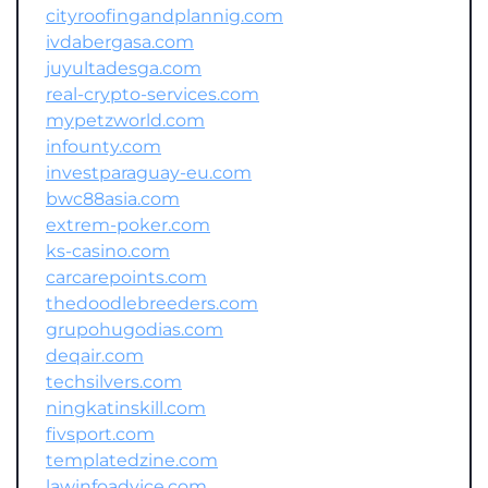
cityroofingandplannig.com
ivdabergasa.com
juyultadesga.com
real-crypto-services.com
mypetzworld.com
infounty.com
investparaguay-eu.com
bwc88asia.com
extrem-poker.com
ks-casino.com
carcarepoints.com
thedoodlebreeders.com
grupohugodias.com
deqair.com
techsilvers.com
ningkatinskill.com
fivsport.com
templatedzine.com
lawinfoadvice.com