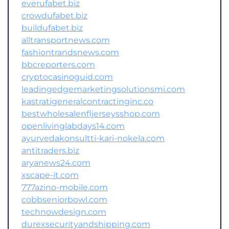
everufabet.biz
crowdufabet.biz
buildufabet.biz
alltransportnews.com
fashiontrandsnews.com
bbcreporters.com
cryptocasinoguid.com
leadingedgemarketingsolutionsmi.com
kastratigeneralcontractinginc.co
bestwholesalenfljerseysshop.com
openlivinglabdays14.com
ayurvedakonsultti-kari-nokela.com
antitraders.biz
aryanews24.com
xscape-it.com
777azino-mobile.com
cobbseniorbowl.com
technowdesign.com
durexsecurityandshipping.com