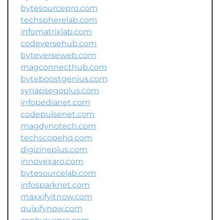
bytesourcepro.com
techspherelab.com
infomatrixlab.com
codeversehub.com
byteverseweb.com
magconnecthub.com
byteboostgenius.com
synapsegoplus.com
infopedianet.com
codepulsenet.com
magdynotech.com
techscopehq.com
digizineplus.com
innovexaro.com
bytesourcelab.com
infosparknet.com
maxxifyitnow.com
quixifynow.com