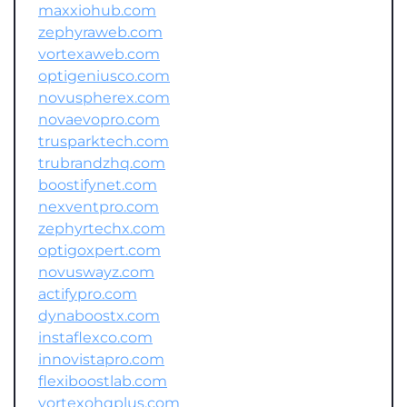
maxxiohub.com
zephyraweb.com
vortexaweb.com
optigeniusco.com
novuspherex.com
novaevopro.com
trusparktech.com
trubrandzhq.com
boostifynet.com
nexventpro.com
zephyrtechx.com
optigoxpert.com
novuswayz.com
actifypro.com
dynaboostx.com
instaflexco.com
innovistapro.com
flexiboostlab.com
vortexohqplus.com