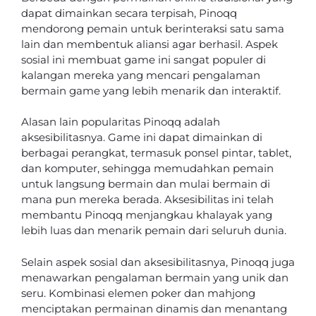
dapat dimainkan secara terpisah, Pinoqq
mendorong pemain untuk berinteraksi satu sama
lain dan membentuk aliansi agar berhasil. Aspek
sosial ini membuat game ini sangat populer di
kalangan mereka yang mencari pengalaman
bermain game yang lebih menarik dan interaktif.
Alasan lain popularitas Pinoqq adalah
aksesibilitasnya. Game ini dapat dimainkan di
berbagai perangkat, termasuk ponsel pintar, tablet,
dan komputer, sehingga memudahkan pemain
untuk langsung bermain dan mulai bermain di
mana pun mereka berada. Aksesibilitas ini telah
membantu Pinoqq menjangkau khalayak yang
lebih luas dan menarik pemain dari seluruh dunia.
Selain aspek sosial dan aksesibilitasnya, Pinoqq juga
menawarkan pengalaman bermain yang unik dan
seru. Kombinasi elemen poker dan mahjong
menciptakan permainan dinamis dan menantang