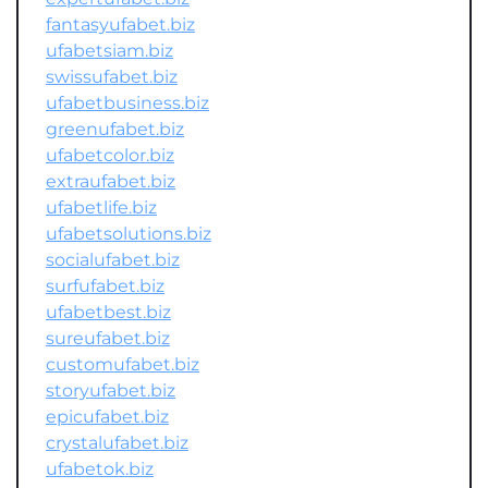
fantasyufabet.biz
ufabetsiam.biz
swissufabet.biz
ufabetbusiness.biz
greenufabet.biz
ufabetcolor.biz
extraufabet.biz
ufabetlife.biz
ufabetsolutions.biz
socialufabet.biz
surfufabet.biz
ufabetbest.biz
sureufabet.biz
customufabet.biz
storyufabet.biz
epicufabet.biz
crystalufabet.biz
ufabetok.biz