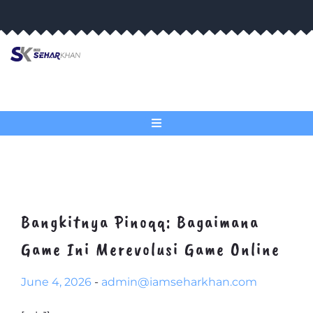
Skip
to
content
Bangkitnya Pinoqq: Bagaimana
Game Ini Merevolusi Game Online
June 4, 2026
-
admin@iamseharkhan.com