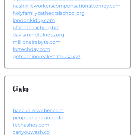
nashvilleworkerscompensationattorney.com
holyfamilycathedralschool.org
londonkiddy.com
ufabetcoaching.biz
davismindfulness.org
millionairebyte.com
fortechday.com
getcaminorealestateusa.xyz
Links
baeckereiweber.com
peoplemagazine.info
techashes.com
canyouwash.co