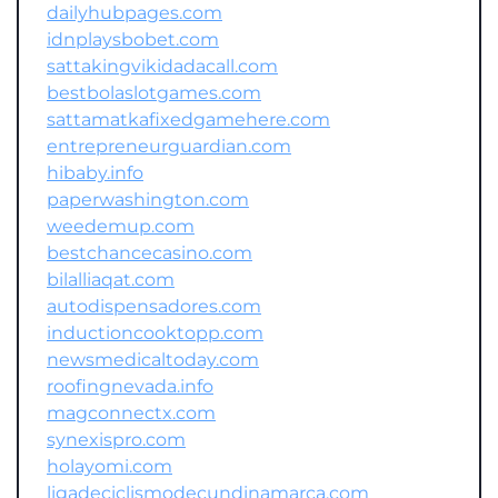
dailyhubpages.com
idnplaysbobet.com
sattakingvikidadacall.com
bestbolaslotgames.com
sattamatkafixedgamehere.com
entrepreneurguardian.com
hibaby.info
paperwashington.com
weedemup.com
bestchancecasino.com
bilalliaqat.com
autodispensadores.com
inductioncooktopp.com
newsmedicaltoday.com
roofingnevada.info
magconnectx.com
synexispro.com
holayomi.com
ligadeciclismodecundinamarca.com