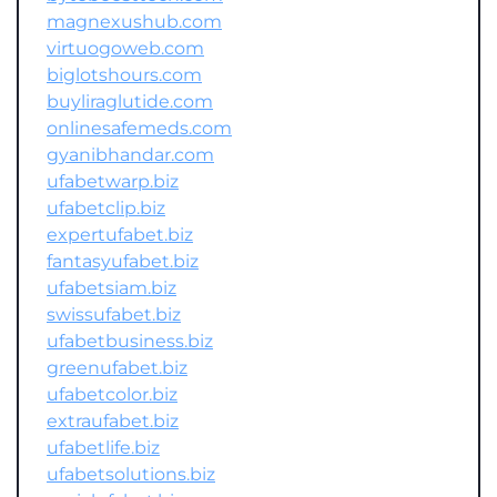
magnexushub.com
virtuogoweb.com
biglotshours.com
buyliraglutide.com
onlinesafemeds.com
gyanibhandar.com
ufabetwarp.biz
ufabetclip.biz
expertufabet.biz
fantasyufabet.biz
ufabetsiam.biz
swissufabet.biz
ufabetbusiness.biz
greenufabet.biz
ufabetcolor.biz
extraufabet.biz
ufabetlife.biz
ufabetsolutions.biz