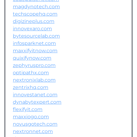
magdynotech.com
techscopehq.com
digizineplus.com
innovexaro.com
bytesourcelab.com
infosparknet.com
maxxifyitnow.com
quixifynow.com
zephyruspro.com
optipathx.com
nextronixlab.com
zentrixhq.com
innovestanet.com
dynabytexpert.com
flexifyit.com
maxxiogo.com
novusgotech.com
nextronnet.com