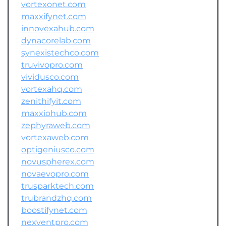
vortexonet.com
maxxifynet.com
innovexahub.com
dynacorelab.com
synexistechco.com
truvivopro.com
vividusco.com
vortexahq.com
zenithifyit.com
maxxiohub.com
zephyraweb.com
vortexaweb.com
optigeniusco.com
novuspherex.com
novaevopro.com
trusparktech.com
trubrandzhq.com
boostifynet.com
nexventpro.com