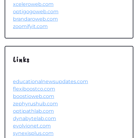
xceleroweb.com
optigogoweb.com
brandaroweb.com
zoomifyit.com
Links
educationalnewsupdates.com
flexiboostco.com
boostioweb.com
zephyrushub.com
optipathlab.com
dynabytelab.com
evolvionet.com
synexisplus.com