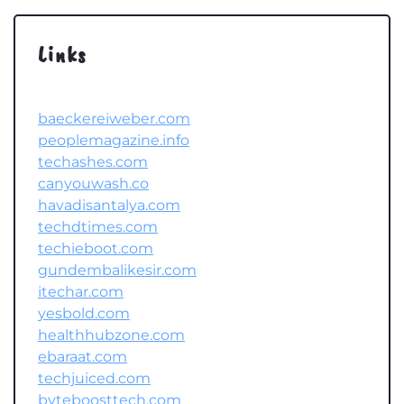
Links
baeckereiweber.com
peoplemagazine.info
techashes.com
canyouwash.co
havadisantalya.com
techdtimes.com
techieboot.com
gundembalikesir.com
itechar.com
yesbold.com
healthhubzone.com
ebaraat.com
techjuiced.com
byteboosttech.com