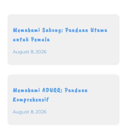
Memahami Sakong: Panduan Utama
untuk Pemula
August 8, 2026
Memahami ADUQQ: Panduan
Komprehensif
August 8, 2026