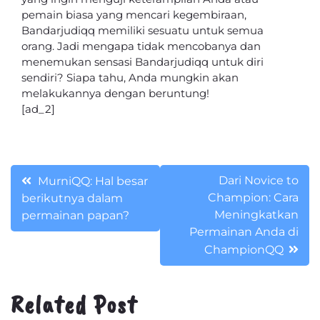
pemain biasa yang mencari kegembiraan,
Bandarjudiqq memiliki sesuatu untuk semua
orang. Jadi mengapa tidak mencobanya dan
menemukan sensasi Bandarjudiqq untuk diri
sendiri? Siapa tahu, Anda mungkin akan
melakukannya dengan beruntung!
[ad_2]
Post
Dari Novice to
MurniQQ: Hal besar
Champion: Cara
berikutnya dalam
navigation
Meningkatkan
permainan papan?
Permainan Anda di
ChampionQQ
Related Post