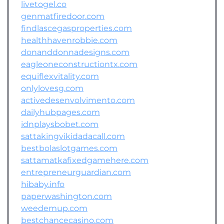
livetogel.co
genmatfiredoor.com
findlascegasproperties.com
healthhavenrobbie.com
donanddonnadesigns.com
eagleoneconstructiontx.com
equiflexvitality.com
onlylovesg.com
activedesenvolvimento.com
dailyhubpages.com
idnplaysbobet.com
sattakingvikidadacall.com
bestbolaslotgames.com
sattamatkafixedgamehere.com
entrepreneurguardian.com
hibaby.info
paperwashington.com
weedemup.com
bestchancecasino.com