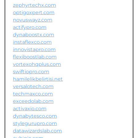
zephyrtechx.com
optigoxpert.com
novuswayz.com
actifypro.com
dynaboostx.com
instaflexco.com
innovistapro.com
flexiboostlab.com
vortexohqplus.com
swiftiopro.com
hamilelikbelirtisi.net
versalotech.com
techmaxco.com
exceedolab.com
activaxio.com
dynabytesco.com
stylegurupro.com
datawizardslab.com