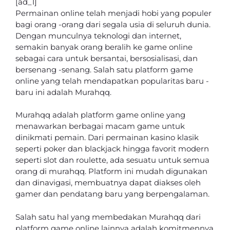
[ad_1]
Permainan online telah menjadi hobi yang populer
bagi orang -orang dari segala usia di seluruh dunia.
Dengan munculnya teknologi dan internet,
semakin banyak orang beralih ke game online
sebagai cara untuk bersantai, bersosialisasi, dan
bersenang -senang. Salah satu platform game
online yang telah mendapatkan popularitas baru -
baru ini adalah Murahqq.
Murahqq adalah platform game online yang
menawarkan berbagai macam game untuk
dinikmati pemain. Dari permainan kasino klasik
seperti poker dan blackjack hingga favorit modern
seperti slot dan roulette, ada sesuatu untuk semua
orang di murahqq. Platform ini mudah digunakan
dan dinavigasi, membuatnya dapat diakses oleh
gamer dan pendatang baru yang berpengalaman.
Salah satu hal yang membedakan Murahqq dari
platform game online lainnya adalah komitmennya