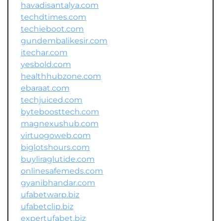
havadisantalya.com
techdtimes.com
techieboot.com
gundembalikesir.com
itechar.com
yesbold.com
healthhubzone.com
ebaraat.com
techjuiced.com
byteboosttech.com
magnexushub.com
virtuogoweb.com
biglotshours.com
buyliraglutide.com
onlinesafemeds.com
gyanibhandar.com
ufabetwarp.biz
ufabetclip.biz
expertufabet.biz