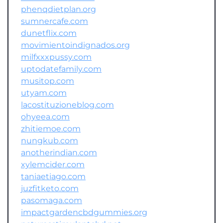
phenqdietplan.org
sumnercafe.com
dunetflix.com
movimientoindignados.org
milfxxxpussy.com
uptodatefamily.com
musitop.com
utyam.com
lacostituzioneblog.com
ohyeea.com
zhitiemoe.com
nungkub.com
anotherindian.com
xylemcider.com
taniaetiago.com
juzfitketo.com
pasomaga.com
impactgardencbdgummies.org