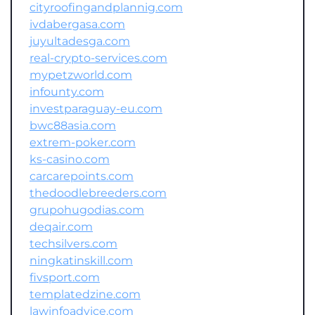
cityroofingandplannig.com
ivdabergasa.com
juyultadesga.com
real-crypto-services.com
mypetzworld.com
infounty.com
investparaguay-eu.com
bwc88asia.com
extrem-poker.com
ks-casino.com
carcarepoints.com
thedoodlebreeders.com
grupohugodias.com
deqair.com
techsilvers.com
ningkatinskill.com
fivsport.com
templatedzine.com
lawinfoadvice.com