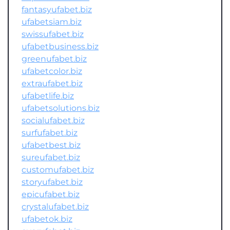
fantasyufabet.biz
ufabetsiam.biz
swissufabet.biz
ufabetbusiness.biz
greenufabet.biz
ufabetcolor.biz
extraufabet.biz
ufabetlife.biz
ufabetsolutions.biz
socialufabet.biz
surfufabet.biz
ufabetbest.biz
sureufabet.biz
customufabet.biz
storyufabet.biz
epicufabet.biz
crystalufabet.biz
ufabetok.biz