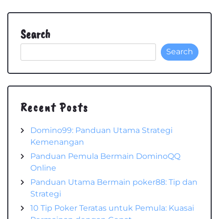
Search
Search
Recent Posts
Domino99: Panduan Utama Strategi
Kemenangan
Panduan Pemula Bermain DominoQQ
Online
Panduan Utama Bermain poker88: Tip dan
Strategi
10 Tip Poker Teratas untuk Pemula: Kuasai