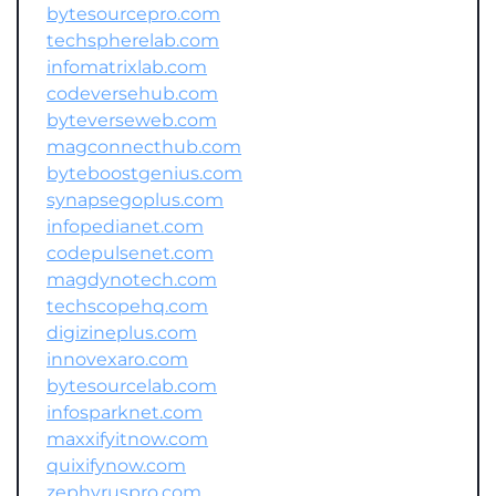
bytesourcepro.com
techspherelab.com
infomatrixlab.com
codeversehub.com
byteverseweb.com
magconnecthub.com
byteboostgenius.com
synapsegoplus.com
infopedianet.com
codepulsenet.com
magdynotech.com
techscopehq.com
digizineplus.com
innovexaro.com
bytesourcelab.com
infosparknet.com
maxxifyitnow.com
quixifynow.com
zephyruspro.com