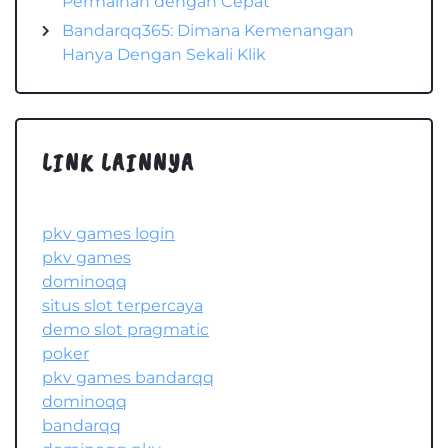
Permainan dengan Cepat
Bandarqq365: Dimana Kemenangan
Hanya Dengan Sekali Klik
LINK LAINNYA
pkv games login
pkv games
dominoqq
situs slot terpercaya
demo slot pragmatic
poker
pkv games bandarqq
dominoqq
bandarqq