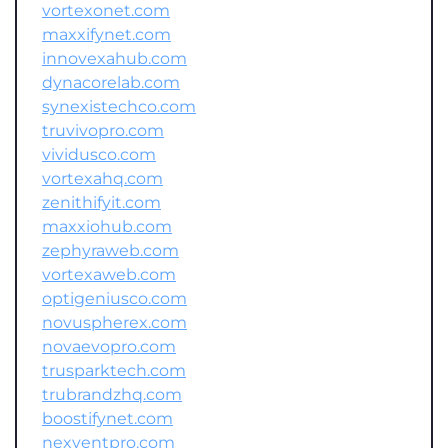
vortexonet.com
maxxifynet.com
innovexahub.com
dynacorelab.com
synexistechco.com
truvivopro.com
vividusco.com
vortexahq.com
zenithifyit.com
maxxiohub.com
zephyraweb.com
vortexaweb.com
optigeniusco.com
novuspherex.com
novaevopro.com
trusparktech.com
trubrandzhq.com
boostifynet.com
nexventpro.com