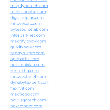
magdynotech.com
techscopehq.com
digizineplus.com
innovexaro.com
bytesourcelab.com
infosparknet.com
maxxifyitnow.com
quixifynow.com
zephyruspro.com
optipathx.com
nextronixlab.com
zentrixhq.com
innovestanet.com
dynabytexpert.com
flexifyit.com
maxxiogo.com
novusgotech.com
nextronnet.com