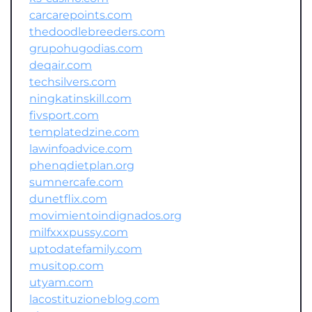
carcarepoints.com
thedoodlebreeders.com
grupohugodias.com
deqair.com
techsilvers.com
ningkatinskill.com
fivsport.com
templatedzine.com
lawinfoadvice.com
phenqdietplan.org
sumnercafe.com
dunetflix.com
movimientoindignados.org
milfxxxpussy.com
uptodatefamily.com
musitop.com
utyam.com
lacostituzioneblog.com