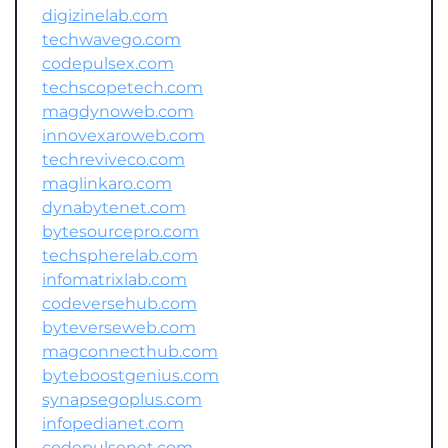
digizinelab.com
techwavego.com
codepulsex.com
techscopetech.com
magdynoweb.com
innovexaroweb.com
techreviveco.com
maglinkaro.com
dynabytenet.com
bytesourcepro.com
techspherelab.com
infomatrixlab.com
codeversehub.com
byteverseweb.com
magconnecthub.com
byteboostgenius.com
synapsegoplus.com
infopedianet.com
codepulsenet.com