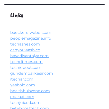
Links
baeckereiweber.com
peoplemagazine.info
techashes.com
canyouwash.co
havadisantalya.com
techdtimes.com
techieboot.com
gundembalikesir.com
itechar.com
yesbold.com
healthhubzone.com
ebaraat.com
techjuiced.com
byteboosttech.com