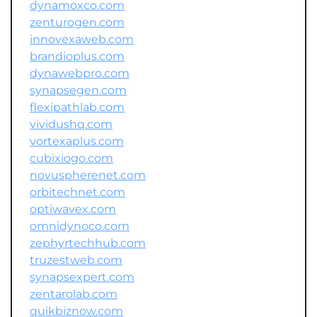
dynamoxco.com
zenturogen.com
innovexaweb.com
brandioplus.com
dynawebpro.com
synapsegen.com
flexipathlab.com
vividushq.com
vortexaplus.com
cubixiogo.com
novuspherenet.com
orbitechnet.com
optiwavex.com
omnidynoco.com
zephyrtechhub.com
truzestweb.com
synapsexpert.com
zentarolab.com
quikbiznow.com