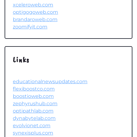
xceleroweb.com
optigogoweb.com
brandaroweb.com
zoomifyit.com
Links
educationalnewsupdates.com
flexiboostco.com
boostioweb.com
zephyrushub.com
optipathlab.com
dynabytelab.com
evolvionet.com
synexisplus.com