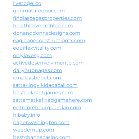
livetogel.co
genmatfiredoor.com
findlascegasproperties.com
healthhavenrobbie.com
donanddonnadesigns.com
eagleoneconstructiontx.com
equiflexvitality.com
onlylovesg.com
activedesenvolvimento.com
dailyhubpages.com
idnplaysbobet.com
sattakingvikidadacall.com
bestbolaslotgames.com
sattamatkafixedgamehere.com
entrepreneurguardian.com
hibaby.info
paperwashington.com
weedemup.com
bestchancecasino.com