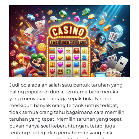
Judi bola adalah salah satu bentuk taruhan yang
paling populer di dunia, terutama bagi mereka
yang menyukai olahraga sepak bola. Namun,
meskipun banyak orang tertarik untuk terlibat,
tidak semua orang tahu bagaimana cara memilih
taruhan yang tepat. Memilih taruhan yang tepat
bukan hanya soal keberuntungan, tetapi juga
tentang strategi dan pemahaman yang baik