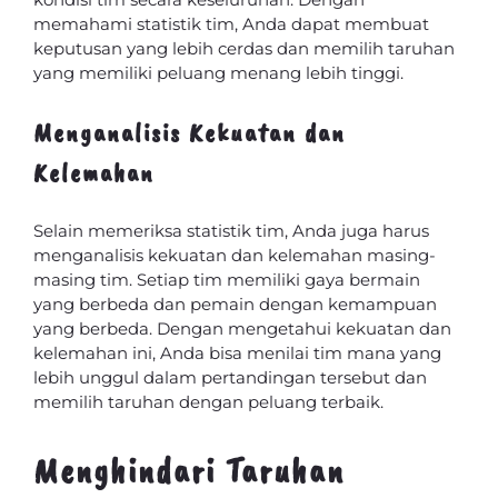
memahami statistik tim, Anda dapat membuat
keputusan yang lebih cerdas dan memilih taruhan
yang memiliki peluang menang lebih tinggi.
Menganalisis Kekuatan dan
Kelemahan
Selain memeriksa statistik tim, Anda juga harus
menganalisis kekuatan dan kelemahan masing-
masing tim. Setiap tim memiliki gaya bermain
yang berbeda dan pemain dengan kemampuan
yang berbeda. Dengan mengetahui kekuatan dan
kelemahan ini, Anda bisa menilai tim mana yang
lebih unggul dalam pertandingan tersebut dan
memilih taruhan dengan peluang terbaik.
Menghindari Taruhan