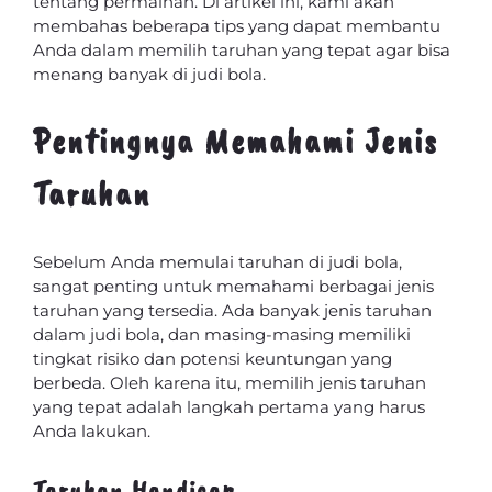
tentang permainan. Di artikel ini, kami akan
membahas beberapa tips yang dapat membantu
Anda dalam memilih taruhan yang tepat agar bisa
menang banyak di judi bola.
Pentingnya Memahami Jenis
Taruhan
Sebelum Anda memulai taruhan di judi bola,
sangat penting untuk memahami berbagai jenis
taruhan yang tersedia. Ada banyak jenis taruhan
dalam judi bola, dan masing-masing memiliki
tingkat risiko dan potensi keuntungan yang
berbeda. Oleh karena itu, memilih jenis taruhan
yang tepat adalah langkah pertama yang harus
Anda lakukan.
Taruhan Handicap