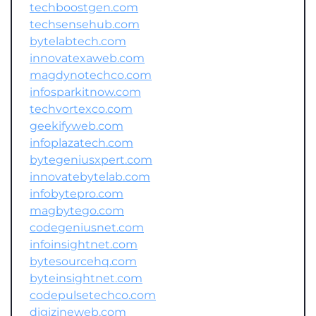
techboostgen.com
techsensehub.com
bytelabtech.com
innovatexaweb.com
magdynotechco.com
infosparkitnow.com
techvortexco.com
geekifyweb.com
infoplazatech.com
bytegeniusxpert.com
innovatebytelab.com
infobytepro.com
magbytego.com
codegeniusnet.com
infoinsightnet.com
bytesourcehq.com
byteinsightnet.com
codepulsetechco.com
digizineweb.com