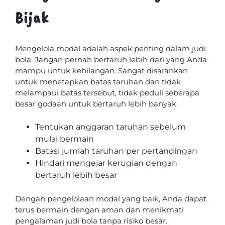
Bijak
Mengelola modal adalah aspek penting dalam judi
bola. Jangan pernah bertaruh lebih dari yang Anda
mampu untuk kehilangan. Sangat disarankan
untuk menetapkan batas taruhan dan tidak
melampaui batas tersebut, tidak peduli seberapa
besar godaan untuk bertaruh lebih banyak.
Tentukan anggaran taruhan sebelum
mulai bermain
Batasi jumlah taruhan per pertandingan
Hindari mengejar kerugian dengan
bertaruh lebih besar
Dengan pengelolaan modal yang baik, Anda dapat
terus bermain dengan aman dan menikmati
pengalaman judi bola tanpa risiko besar.