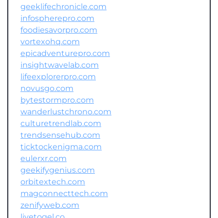
geeklifechronicle.com
infospherepro.com
foodiesavorpro.com
vortexohq.com
epicadventurepro.com
insightwavelab.com
lifeexplorerpro.com
novusgo.com
bytestormpro.com
wanderlustchrono.com
culturetrendlab.com
trendsensehub.com
ticktockenigma.com
eulerxr.com
geekifygenius.com
orbitextech.com
magconnecttech.com
zenifyweb.com
livetogel.co