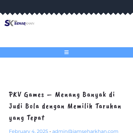
Skip
to
content
PKV Games – Menang Banyak di
Judi Bola dengan Memilih Taruhan
yang Tepat
February 4, 2025
-
admin@iamseharkhan.com