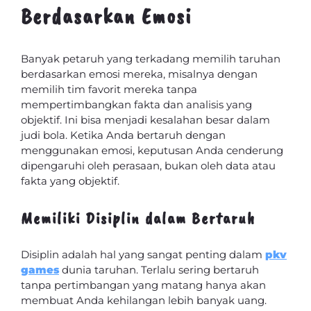
Berdasarkan Emosi
Banyak petaruh yang terkadang memilih taruhan
berdasarkan emosi mereka, misalnya dengan
memilih tim favorit mereka tanpa
mempertimbangkan fakta dan analisis yang
objektif. Ini bisa menjadi kesalahan besar dalam
judi bola. Ketika Anda bertaruh dengan
menggunakan emosi, keputusan Anda cenderung
dipengaruhi oleh perasaan, bukan oleh data atau
fakta yang objektif.
Memiliki Disiplin dalam Bertaruh
Disiplin adalah hal yang sangat penting dalam
pkv
games
dunia taruhan. Terlalu sering bertaruh
tanpa pertimbangan yang matang hanya akan
membuat Anda kehilangan lebih banyak uang.