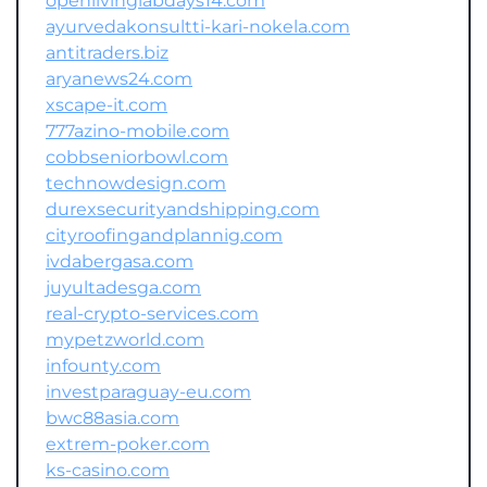
openlivinglabdays14.com
ayurvedakonsultti-kari-nokela.com
antitraders.biz
aryanews24.com
xscape-it.com
777azino-mobile.com
cobbseniorbowl.com
technowdesign.com
durexsecurityandshipping.com
cityroofingandplannig.com
ivdabergasa.com
juyultadesga.com
real-crypto-services.com
mypetzworld.com
infounty.com
investparaguay-eu.com
bwc88asia.com
extrem-poker.com
ks-casino.com