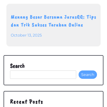
Menang Besar Bersama JurusQQ: Tips
dan Trik Sukses Taruhan Online
October 13, 2025
Search
Search
Recent Posts