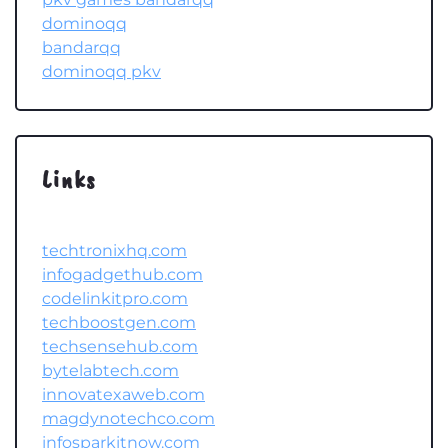
dominoqq
bandarqq
dominoqq pkv
Links
techtronixhq.com
infogadgethub.com
codelinkitpro.com
techboostgen.com
techsensehub.com
bytelabtech.com
innovatexaweb.com
magdynotechco.com
infosparkitnow.com