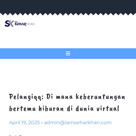
Skip
to
content
Pelangiqq: Di mana keberuntungan
bertemu hiburan di dunia virtual
April 19, 2025
-
admin@iamseharkhan.com