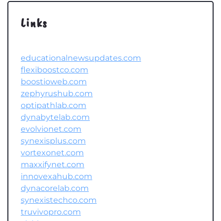
Links
educationalnewsupdates.com
flexiboostco.com
boostioweb.com
zephyrushub.com
optipathlab.com
dynabytelab.com
evolvionet.com
synexisplus.com
vortexonet.com
maxxifynet.com
innovexahub.com
dynacorelab.com
synexistechco.com
truvivopro.com