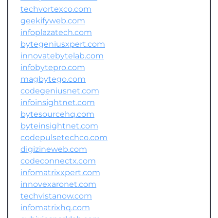
techvortexco.com
geekifyweb.com
infoplazatech.com
bytegeniusxpert.com
innovatebytelab.com
infobytepro.com
magbytego.com
codegeniusnet.com
infoinsightnet.com
bytesourcehq.com
byteinsightnet.com
codepulsetechco.com
digizineweb.com
codeconnectx.com
infomatrixxpert.com
innovexaronet.com
techvistanow.com
infomatrixhq.com