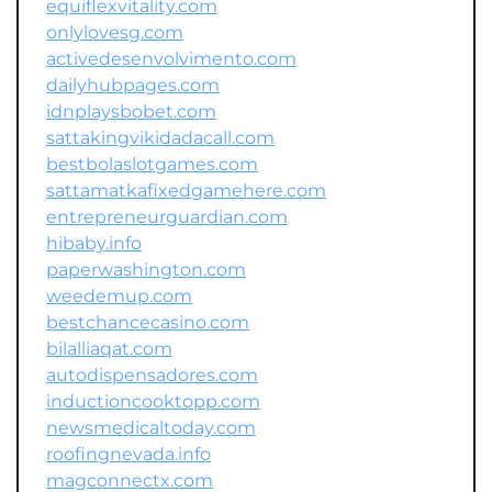
equiflexvitality.com
onlylovesg.com
activedesenvolvimento.com
dailyhubpages.com
idnplaysbobet.com
sattakingvikidadacall.com
bestbolaslotgames.com
sattamatkafixedgamehere.com
entrepreneurguardian.com
hibaby.info
paperwashington.com
weedemup.com
bestchancecasino.com
bilalliaqat.com
autodispensadores.com
inductioncooktopp.com
newsmedicaltoday.com
roofingnevada.info
magconnectx.com