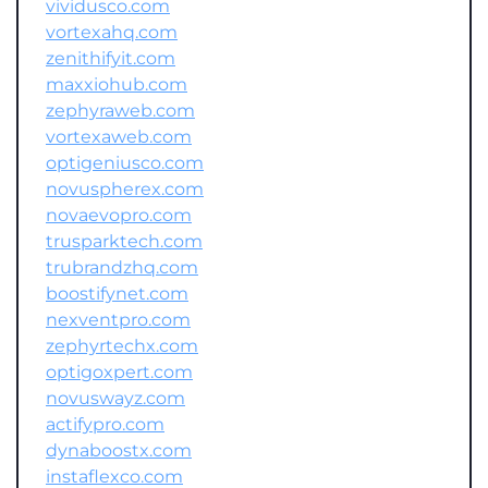
vividusco.com
vortexahq.com
zenithifyit.com
maxxiohub.com
zephyraweb.com
vortexaweb.com
optigeniusco.com
novuspherex.com
novaevopro.com
trusparktech.com
trubrandzhq.com
boostifynet.com
nexventpro.com
zephyrtechx.com
optigoxpert.com
novuswayz.com
actifypro.com
dynaboostx.com
instaflexco.com