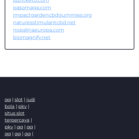
juzfitketo.com
pasomaga.com
impactgardencbdgummies.org
naturesstimulantcbd.net
nopalinaeuropa.com
biomagnify.net
qq
|
slot
|
judi
bola
|
pkv
|
situs slot
terpercaya
|
pkv
|
qq
|
qq
|
qq
|
qq
|
qq
|