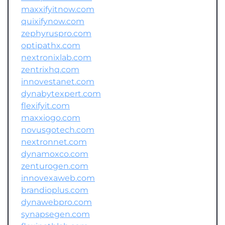
maxxifyitnow.com
quixifynow.com
zephyruspro.com
optipathx.com
nextronixlab.com
zentrixhq.com
innovestanet.com
dynabytexpert.com
flexifyit.com
maxxiogo.com
novusgotech.com
nextronnet.com
dynamoxco.com
zenturogen.com
innovexaweb.com
brandioplus.com
dynawebpro.com
synapsegen.com