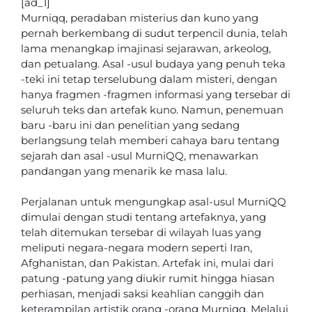
[ad_1]
Murniqq, peradaban misterius dan kuno yang
pernah berkembang di sudut terpencil dunia, telah
lama menangkap imajinasi sejarawan, arkeolog,
dan petualang. Asal -usul budaya yang penuh teka
-teki ini tetap terselubung dalam misteri, dengan
hanya fragmen -fragmen informasi yang tersebar di
seluruh teks dan artefak kuno. Namun, penemuan
baru -baru ini dan penelitian yang sedang
berlangsung telah memberi cahaya baru tentang
sejarah dan asal -usul MurniQQ, menawarkan
pandangan yang menarik ke masa lalu.
Perjalanan untuk mengungkap asal-usul MurniQQ
dimulai dengan studi tentang artefaknya, yang
telah ditemukan tersebar di wilayah luas yang
meliputi negara-negara modern seperti Iran,
Afghanistan, dan Pakistan. Artefak ini, mulai dari
patung -patung yang diukir rumit hingga hiasan
perhiasan, menjadi saksi keahlian canggih dan
keterampilan artistik orang -orang Murniqq. Melalui