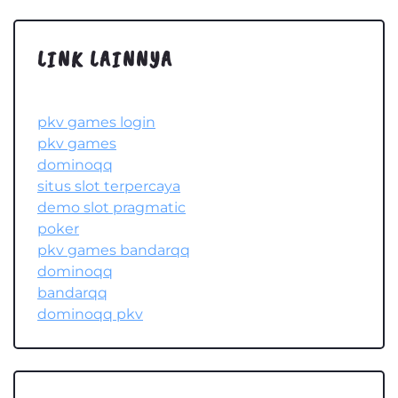
LINK LAINNYA
pkv games login
pkv games
dominoqq
situs slot terpercaya
demo slot pragmatic
poker
pkv games bandarqq
dominoqq
bandarqq
dominoqq pkv