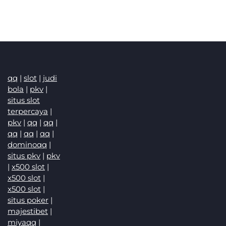
qq
|
slot
|
judi
bola
|
pkv
|
situs slot
terpercaya
|
pkv
|
qq
|
qq
|
qq
|
qq
|
qq
|
dominoqq
|
situs pkv
|
pkv
|
x500 slot
|
x500 slot
|
x500 slot
|
situs poker
|
majestibet
|
miyaqq
|