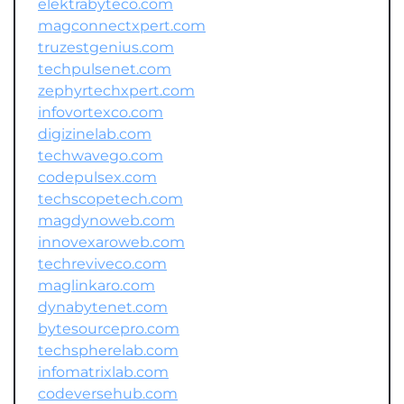
elektrabyteco.com
magconnectxpert.com
truzestgenius.com
techpulsenet.com
zephyrtechxpert.com
infovortexco.com
digizinelab.com
techwavego.com
codepulsex.com
techscopetech.com
magdynoweb.com
innovexaroweb.com
techreviveco.com
maglinkaro.com
dynabytenet.com
bytesourcepro.com
techspherelab.com
infomatrixlab.com
codeversehub.com