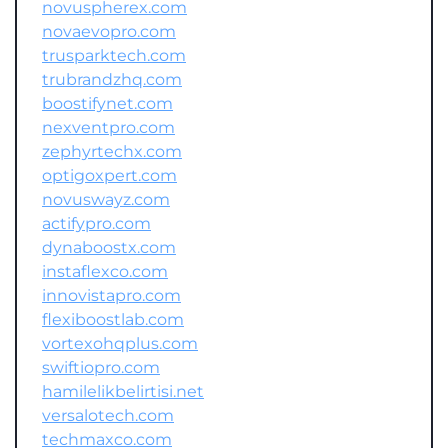
novuspherex.com
novaevopro.com
trusparktech.com
trubrandzhq.com
boostifynet.com
nexventpro.com
zephyrtechx.com
optigoxpert.com
novuswayz.com
actifypro.com
dynaboostx.com
instaflexco.com
innovistapro.com
flexiboostlab.com
vortexohqplus.com
swiftiopro.com
hamilelikbelirtisi.net
versalotech.com
techmaxco.com