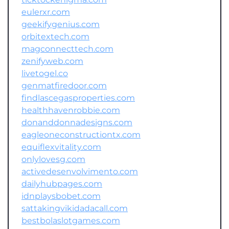
eulerxr.com
geekifygenius.com
orbitextech.com
magconnecttech.com
zenifyweb.com
livetogel.co
genmatfiredoor.com
findlascegasproperties.com
healthhavenrobbie.com
donanddonnadesigns.com
eagleoneconstructiontx.com
equiflexvitality.com
onlylovesg.com
activedesenvolvimento.com
dailyhubpages.com
idnplaysbobet.com
sattakingvikidadacall.com
bestbolaslotgames.com