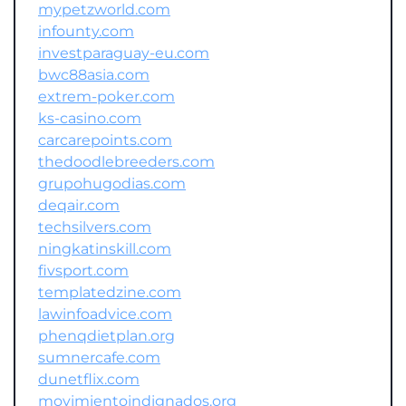
mypetzworld.com
infounty.com
investparaguay-eu.com
bwc88asia.com
extrem-poker.com
ks-casino.com
carcarepoints.com
thedoodlebreeders.com
grupohugodias.com
deqair.com
techsilvers.com
ningkatinskill.com
fivsport.com
templatedzine.com
lawinfoadvice.com
phenqdietplan.org
sumnercafe.com
dunetflix.com
movimientoindignados.org