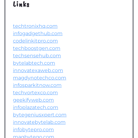
Links
techtronixhq.com
infogadgethub.com
codelinkitpro.com
techboostgen.com
techsensehub.com
bytelabtech.com
innovatexaweb.com
magdynotechco.com
infosparkitnow.com
techvortexco.com
geekifyweb.com
infoplazatech.com
bytegeniusxpert.com
innovatebytelab.com
infobytepro.com
magbytego.com