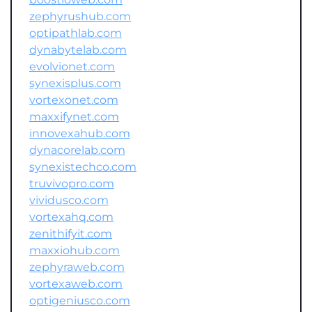
zephyrushub.com
optipathlab.com
dynabytelab.com
evolvionet.com
synexisplus.com
vortexonet.com
maxxifynet.com
innovexahub.com
dynacorelab.com
synexistechco.com
truvivopro.com
vividusco.com
vortexahq.com
zenithifyit.com
maxxiohub.com
zephyraweb.com
vortexaweb.com
optigeniusco.com