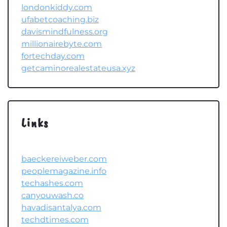
londonkiddy.com
ufabetcoaching.biz
davismindfulness.org
millionairebyte.com
fortechday.com
getcaminorealestateusa.xyz
Links
baeckereiweber.com
peoplemagazine.info
techashes.com
canyouwash.co
havadisantalya.com
techdtimes.com