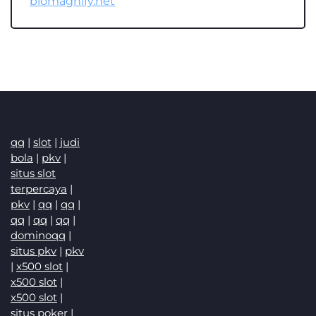
biomagnify.net
qq
|
slot
|
judi
bola
|
pkv
|
situs slot
terpercaya
|
pkv
|
qq
|
qq
|
qq
|
qq
|
qq
|
dominoqq
|
situs pkv
|
pkv
|
x500 slot
|
x500 slot
|
x500 slot
|
situs poker
|