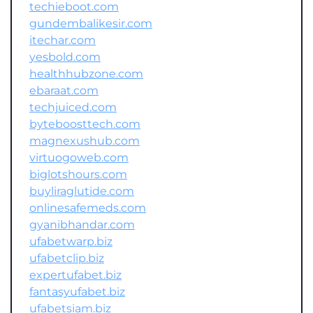
techieboot.com
gundembalikesir.com
itechar.com
yesbold.com
healthhubzone.com
ebaraat.com
techjuiced.com
byteboosttech.com
magnexushub.com
virtuogoweb.com
biglotshours.com
buyliraglutide.com
onlinesafemeds.com
gyanibhandar.com
ufabetwarp.biz
ufabetclip.biz
expertufabet.biz
fantasyufabet.biz
ufabetsiam.biz