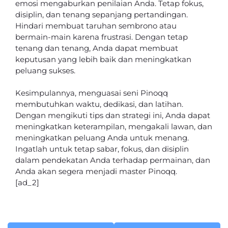
emosi mengaburkan penilaian Anda. Tetap fokus,
disiplin, dan tenang sepanjang pertandingan.
Hindari membuat taruhan sembrono atau
bermain-main karena frustrasi. Dengan tetap
tenang dan tenang, Anda dapat membuat
keputusan yang lebih baik dan meningkatkan
peluang sukses.
Kesimpulannya, menguasai seni Pinoqq
membutuhkan waktu, dedikasi, dan latihan.
Dengan mengikuti tips dan strategi ini, Anda dapat
meningkatkan keterampilan, mengakali lawan, dan
meningkatkan peluang Anda untuk menang.
Ingatlah untuk tetap sabar, fokus, dan disiplin
dalam pendekatan Anda terhadap permainan, dan
Anda akan segera menjadi master Pinoqq.
[ad_2]