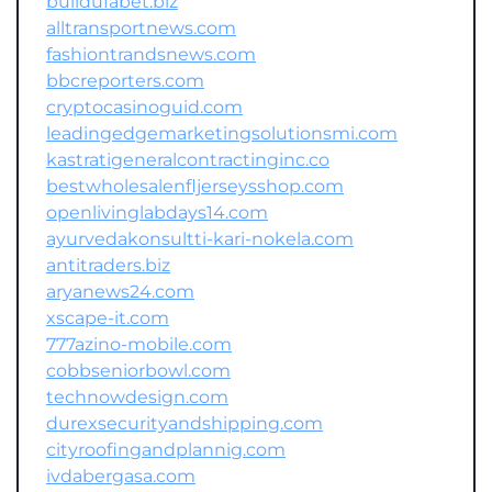
buildufabet.biz
alltransportnews.com
fashiontrandsnews.com
bbcreporters.com
cryptocasinoguid.com
leadingedgemarketingsolutionsmi.com
kastratigeneralcontractinginc.co
bestwholesalenfljerseysshop.com
openlivinglabdays14.com
ayurvedakonsultti-kari-nokela.com
antitraders.biz
aryanews24.com
xscape-it.com
777azino-mobile.com
cobbseniorbowl.com
technowdesign.com
durexsecurityandshipping.com
cityroofingandplannig.com
ivdabergasa.com