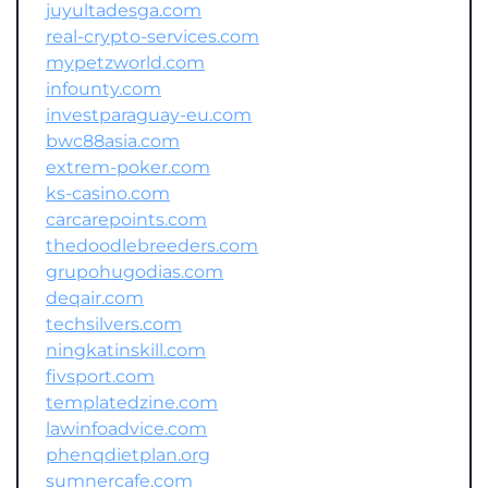
juyultadesga.com
real-crypto-services.com
mypetzworld.com
infounty.com
investparaguay-eu.com
bwc88asia.com
extrem-poker.com
ks-casino.com
carcarepoints.com
thedoodlebreeders.com
grupohugodias.com
deqair.com
techsilvers.com
ningkatinskill.com
fivsport.com
templatedzine.com
lawinfoadvice.com
phenqdietplan.org
sumnercafe.com