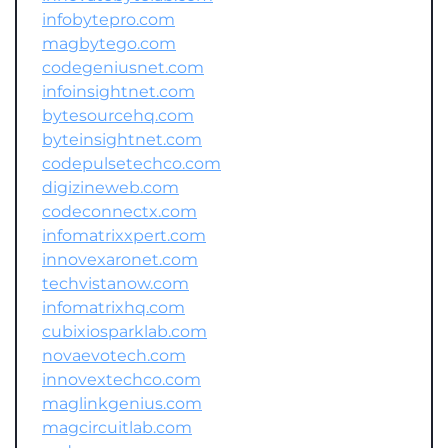
infobytepro.com
magbytego.com
codegeniusnet.com
infoinsightnet.com
bytesourcehq.com
byteinsightnet.com
codepulsetechco.com
digizineweb.com
codeconnectx.com
infomatrixxpert.com
innovexaronet.com
techvistanow.com
infomatrixhq.com
cubixiosparklab.com
novaevotech.com
innovextechco.com
maglinkgenius.com
magcircuitlab.com