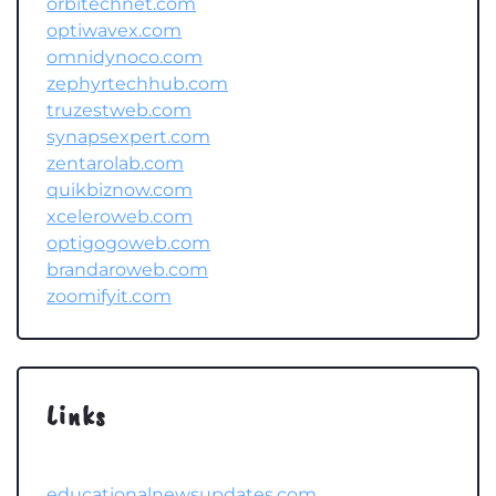
orbitechnet.com
optiwavex.com
omnidynoco.com
zephyrtechhub.com
truzestweb.com
synapsexpert.com
zentarolab.com
quikbiznow.com
xceleroweb.com
optigogoweb.com
brandaroweb.com
zoomifyit.com
Links
educationalnewsupdates.com