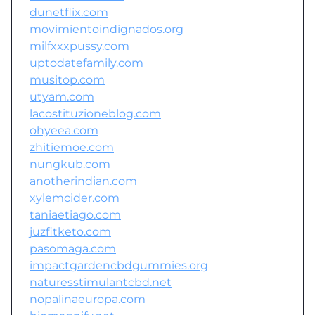
dunetflix.com
movimientoindignados.org
milfxxxpussy.com
uptodatefamily.com
musitop.com
utyam.com
lacostituzioneblog.com
ohyeea.com
zhitiemoe.com
nungkub.com
anotherindian.com
xylemcider.com
taniaetiago.com
juzfitketo.com
pasomaga.com
impactgardencbdgummies.org
naturesstimulantcbd.net
nopalinaeuropa.com