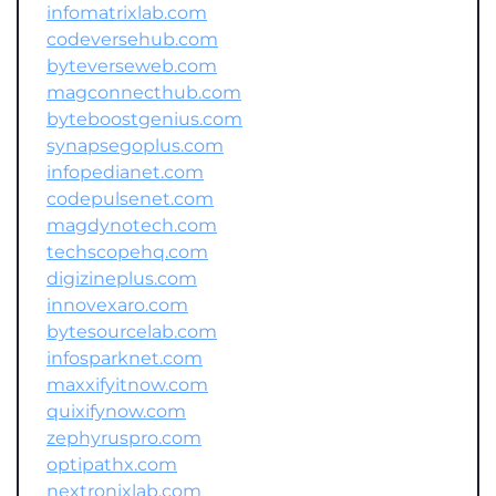
infomatrixlab.com
codeversehub.com
byteverseweb.com
magconnecthub.com
byteboostgenius.com
synapsegoplus.com
infopedianet.com
codepulsenet.com
magdynotech.com
techscopehq.com
digizineplus.com
innovexaro.com
bytesourcelab.com
infosparknet.com
maxxifyitnow.com
quixifynow.com
zephyruspro.com
optipathx.com
nextronixlab.com