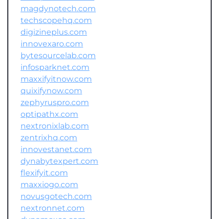
magdynotech.com
techscopehq.com
digizineplus.com
innovexaro.com
bytesourcelab.com
infosparknet.com
maxxifyitnow.com
quixifynow.com
zephyruspro.com
optipathx.com
nextronixlab.com
zentrixhq.com
innovestanet.com
dynabytexpert.com
flexifyit.com
maxxiogo.com
novusgotech.com
nextronnet.com