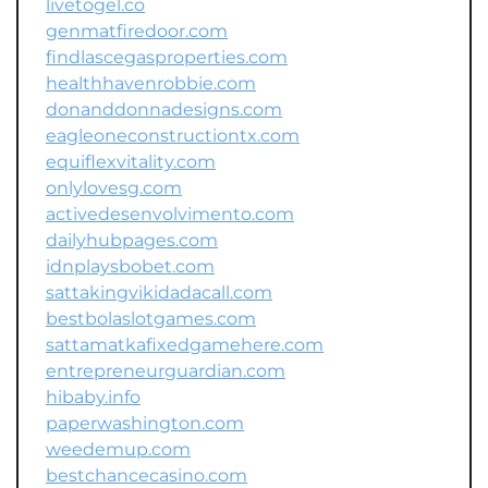
livetogel.co
genmatfiredoor.com
findlascegasproperties.com
healthhavenrobbie.com
donanddonnadesigns.com
eagleoneconstructiontx.com
equiflexvitality.com
onlylovesg.com
activedesenvolvimento.com
dailyhubpages.com
idnplaysbobet.com
sattakingvikidadacall.com
bestbolaslotgames.com
sattamatkafixedgamehere.com
entrepreneurguardian.com
hibaby.info
paperwashington.com
weedemup.com
bestchancecasino.com