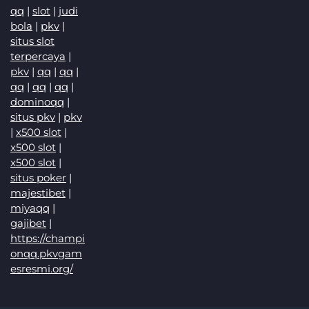
qq
|
slot
|
judi
bola
|
pkv
|
situs slot
terpercaya
|
pkv
|
qq
|
qq
|
qq
|
qq
|
qq
|
dominoqq
|
situs pkv
|
pkv
|
x500 slot
|
x500 slot
|
x500 slot
|
situs poker
|
majestibet
|
miyaqq
|
gajibet
|
https://champi
onqq.pkvgam
esresmi.org/