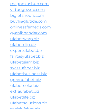
magnexushub.com
virtuogoweb.com
biglotshours.com
buyliraglutide.com
onlinesafemeds.com
gyanibhandar.com
ufabetwarp.biz
ufabetclip.biz
expertufabet.biz
fantasyufabet.biz
ufabetsiam.biz
swissufabet.biz
ufabetbusiness.biz
greenufabet.biz
ufabetcolor.biz
extraufabet.biz
ufabetlife.biz
ufabetsolutions.biz
socialufabet.biz