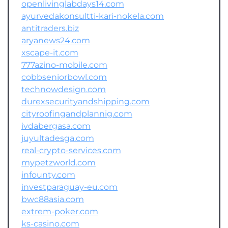
openlivinglabdays14.com
ayurvedakonsultti-kari-nokela.com
antitraders.biz
aryanews24.com
xscape-it.com
777azino-mobile.com
cobbseniorbowl.com
technowdesign.com
durexsecurityandshipping.com
cityroofingandplannig.com
ivdabergasa.com
juyultadesga.com
real-crypto-services.com
mypetzworld.com
infounty.com
investparaguay-eu.com
bwc88asia.com
extrem-poker.com
ks-casino.com