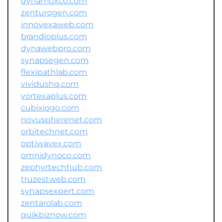
dynamoxco.com
zenturogen.com
innovexaweb.com
brandioplus.com
dynawebpro.com
synapsegen.com
flexipathlab.com
vividushq.com
vortexaplus.com
cubixiogo.com
novuspherenet.com
orbitechnet.com
optiwavex.com
omnidynoco.com
zephyrtechhub.com
truzestweb.com
synapsexpert.com
zentarolab.com
quikbiznow.com