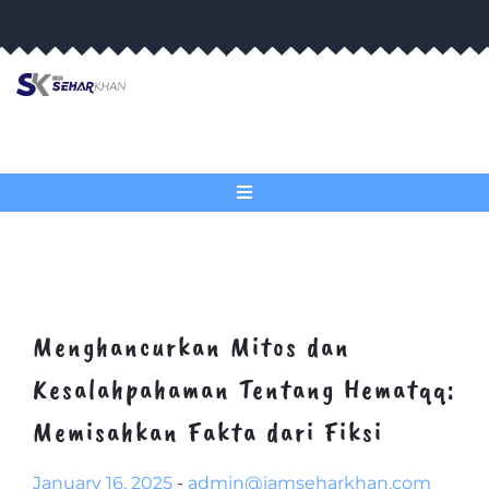
Skip
to
content
Menghancurkan Mitos dan
Kesalahpahaman Tentang Hematqq:
Memisahkan Fakta dari Fiksi
January 16, 2025
-
admin@iamseharkhan.com