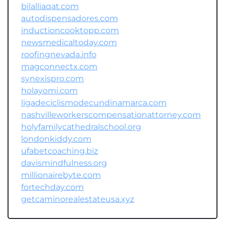
bilalliaqat.com
autodispensadores.com
inductioncooktopp.com
newsmedicaltoday.com
roofingnevada.info
magconnectx.com
synexispro.com
holayomi.com
ligadeciclismodecundinamarca.com
nashvilleworkerscompensationattorney.com
holyfamilycathedralschool.org
londonkiddy.com
ufabetcoaching.biz
davismindfulness.org
millionairebyte.com
fortechday.com
getcaminorealestateusa.xyz