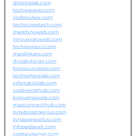
digizinelab.com
techwavego.com
codepulsex.com
techscopetech.com
magdynoweb.com
innovexaroweb.com
techreviveco.com
maglinkaro.com
dynabytenet.com
bytesourcepro.com
techspherelab.com
infomatrixlab.com
codeversehub.com
byteverseweb.com
magconnecthub.com
byteboostgenius.com
synapsegoplus.com
infopedianet.com
codepulsenet.com