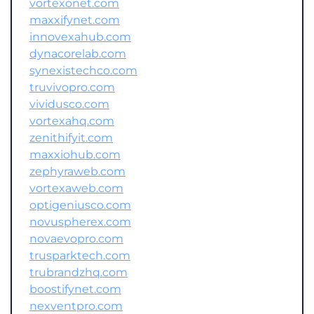
vortexonet.com
maxxifynet.com
innovexahub.com
dynacorelab.com
synexistechco.com
truvivopro.com
vividusco.com
vortexahq.com
zenithifyit.com
maxxiohub.com
zephyraweb.com
vortexaweb.com
optigeniusco.com
novuspherex.com
novaevopro.com
trusparktech.com
trubrandzhq.com
boostifynet.com
nexventpro.com