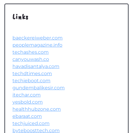
Links
baeckereiweber.com
peoplemagazine.info
techashes.com
canyouwash.co
havadisantalya.com
techdtimes.com
techieboot.com
gundembalikesir.com
itechar.com
yesbold.com
healthhubzone.com
ebaraat.com
techjuiced.com
byteboosttech.com