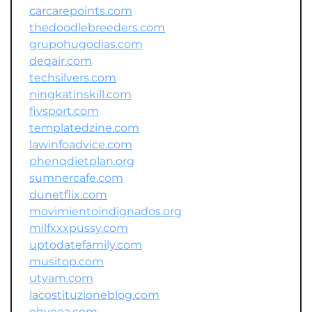
carcarepoints.com
thedoodlebreeders.com
grupohugodias.com
deqair.com
techsilvers.com
ningkatinskill.com
fivsport.com
templatedzine.com
lawinfoadvice.com
phenqdietplan.org
sumnercafe.com
dunetflix.com
movimientoindignados.org
milfxxxpussy.com
uptodatefamily.com
musitop.com
utyam.com
lacostituzioneblog.com
ohyeea.com