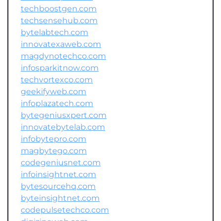
techboostgen.com
techsensehub.com
bytelabtech.com
innovatexaweb.com
magdynotechco.com
infosparkitnow.com
techvortexco.com
geekifyweb.com
infoplazatech.com
bytegeniusxpert.com
innovatebytelab.com
infobytepro.com
magbytego.com
codegeniusnet.com
infoinsightnet.com
bytesourcehq.com
byteinsightnet.com
codepulsetechco.com