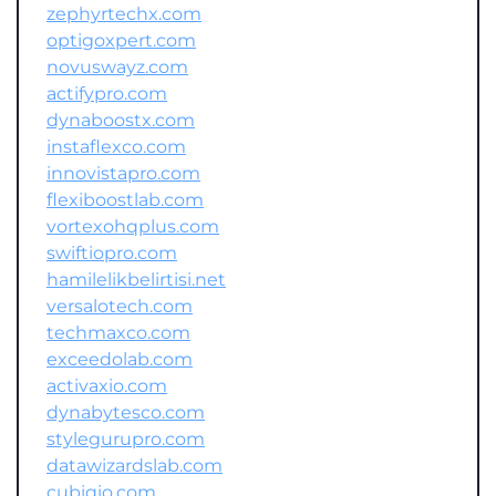
zephyrtechx.com
optigoxpert.com
novuswayz.com
actifypro.com
dynaboostx.com
instaflexco.com
innovistapro.com
flexiboostlab.com
vortexohqplus.com
swiftiopro.com
hamilelikbelirtisi.net
versalotech.com
techmaxco.com
exceedolab.com
activaxio.com
dynabytesco.com
stylegurupro.com
datawizardslab.com
cubiqio.com