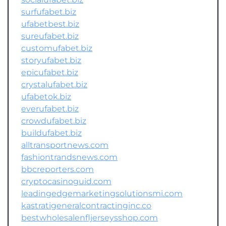
surfufabet.biz
ufabetbest.biz
sureufabet.biz
customufabet.biz
storyufabet.biz
epicufabet.biz
crystalufabet.biz
ufabetok.biz
everufabet.biz
crowdufabet.biz
buildufabet.biz
alltransportnews.com
fashiontrandsnews.com
bbcreporters.com
cryptocasinoguid.com
leadingedgemarketingsolutionsmi.com
kastratigeneralcontractinginc.co
bestwholesalenfljerseysshop.com