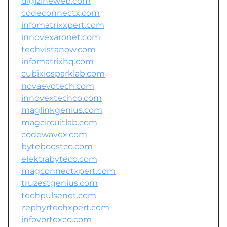
digizineweb.com
codeconnectx.com
infomatrixxpert.com
innovexaronet.com
techvistanow.com
infomatrixhq.com
cubixiosparklab.com
novaevotech.com
innovextechco.com
maglinkgenius.com
magcircuitlab.com
codewavex.com
byteboostco.com
elektrabyteco.com
magconnectxpert.com
truzestgenius.com
techpulsenet.com
zephyrtechxpert.com
infovortexco.com