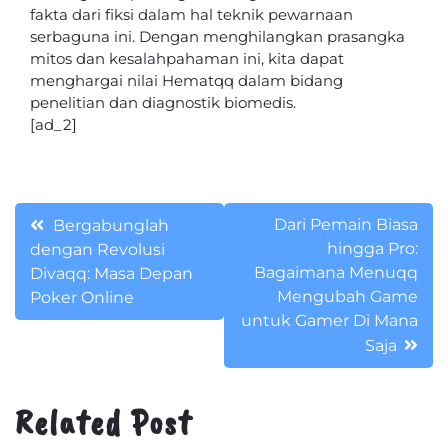
fakta dari fiksi dalam hal teknik pewarnaan
serbaguna ini. Dengan menghilangkan prasangka
mitos dan kesalahpahaman ini, kita dapat
menghargai nilai Hematqq dalam bidang
penelitian dan diagnostik biomedis.
[ad_2]
Post
Dari Pemain Biasa
Bergabunglah
hingga Pro:
dengan Revolusi
navigation
Bagaimana Menuqq
Divaqq: Masa Depan
Mengubah Game
Poker Online
untuk Gamer Di Mana
Saja
Related Post