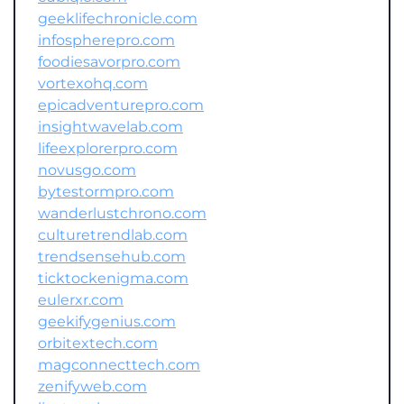
geeklifechronicle.com
infospherepro.com
foodiesavorpro.com
vortexohq.com
epicadventurepro.com
insightwavelab.com
lifeexplorerpro.com
novusgo.com
bytestormpro.com
wanderlustchrono.com
culturetrendlab.com
trendsensehub.com
ticktockenigma.com
eulerxr.com
geekifygenius.com
orbitextech.com
magconnecttech.com
zenifyweb.com