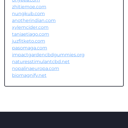
zhitiemoe.com
nungkub.com
anotherindian.com
xylemcider.com
taniaetiago.com
juzfitketo.com
pasomaga.com
impactgardencbdgummies.org
naturesstimulantcbd.net
nopalinaeuropa.com
biomagnify.net