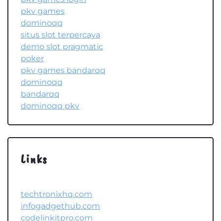
pkv games
dominoqq
situs slot terpercaya
demo slot pragmatic
poker
pkv games bandarqq
dominoqq
bandarqq
dominoqq pkv
Links
techtronixhq.com
infogadgethub.com
codelinkitpro.com