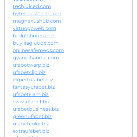
techjuiced.com
byteboosttech.com
magnexushub.com
virtuogoweb.com
biglotshours.com
buyliraglutide.com
onlinesafemeds.com
gyanibhandar.com
ufabetwarp.biz
ufabetclip.biz
expertufabet.biz
fantasyufabet.biz
ufabetsiam.biz
swissufabet.biz
ufabetbusiness.biz
greenufabet.biz
ufabetcolor.biz
extraufabet.biz