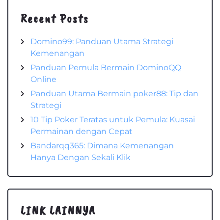
Recent Posts
Domino99: Panduan Utama Strategi
Kemenangan
Panduan Pemula Bermain DominoQQ
Online
Panduan Utama Bermain poker88: Tip dan
Strategi
10 Tip Poker Teratas untuk Pemula: Kuasai
Permainan dengan Cepat
Bandarqq365: Dimana Kemenangan
Hanya Dengan Sekali Klik
LINK LAINNYA