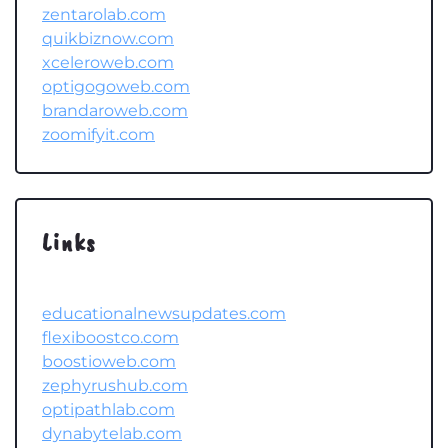
zentarolab.com
quikbiznow.com
xceleroweb.com
optigogoweb.com
brandaroweb.com
zoomifyit.com
Links
educationalnewsupdates.com
flexiboostco.com
boostioweb.com
zephyrushub.com
optipathlab.com
dynabytelab.com