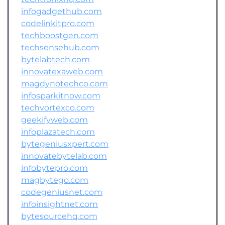
infogadgethub.com
codelinkitpro.com
techboostgen.com
techsensehub.com
bytelabtech.com
innovatexaweb.com
magdynotechco.com
infosparkitnow.com
techvortexco.com
geekifyweb.com
infoplazatech.com
bytegeniusxpert.com
innovatebytelab.com
infobytepro.com
magbytego.com
codegeniusnet.com
infoinsightnet.com
bytesourcehq.com