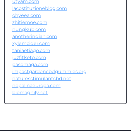
utyam.com
lacostituzioneblog.com
ohyeea.com
zhitiemoe.com
nungkub.com
anotherindian.com
xylemcider.com
taniaetiago.com
juzfitketo.com
pasomaga.com
impactgardencbdgummies.org
naturesstimulantcbd.net
nopalinaeuropa.com
biomagnify.net