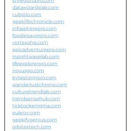
stylegurupro.com
datawizardslab.com
cubiqio.com
geeklifechronicle.com
infospherepro.com
foodiesavorpro.com
vortexohq.com
epicadventurepro.com
insightwavelab.com
lifeexplorerpro.com
novusgo.com
bytestormpro.com
wanderlustchrono.com
culturetrendlab.com
trendsensehub.com
ticktockenigma.com
eulerxr.com
geekifygenius.com
orbitextech.com