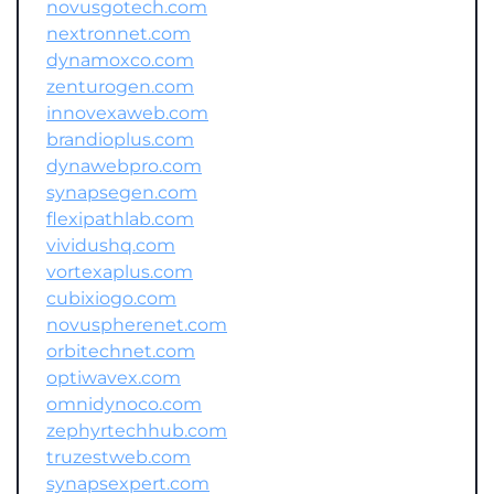
novusgotech.com
nextronnet.com
dynamoxco.com
zenturogen.com
innovexaweb.com
brandioplus.com
dynawebpro.com
synapsegen.com
flexipathlab.com
vividushq.com
vortexaplus.com
cubixiogo.com
novuspherenet.com
orbitechnet.com
optiwavex.com
omnidynoco.com
zephyrtechhub.com
truzestweb.com
synapsexpert.com