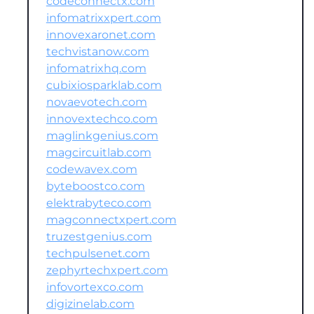
codeconnectx.com
infomatrixxpert.com
innovexaronet.com
techvistanow.com
infomatrixhq.com
cubixiosparklab.com
novaevotech.com
innovextechco.com
maglinkgenius.com
magcircuitlab.com
codewavex.com
byteboostco.com
elektrabyteco.com
magconnectxpert.com
truzestgenius.com
techpulsenet.com
zephyrtechxpert.com
infovortexco.com
digizinelab.com