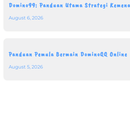
Domino99: Panduan Utama Strategi Kemen
August 6, 2026
Panduan Pemula Bermain DominoQQ Online
August 5, 2026