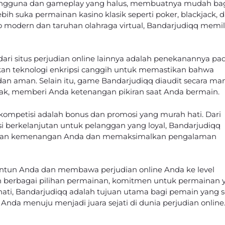
engguna dan gameplay yang halus, membuatnya mudah ba
 suka permainan kasino klasik seperti poker, blackjack, 
deo modern dan taruhan olahraga virtual, Bandarjudiqq memil
ri situs perjudian online lainnya adalah penekanannya pa
kan teknologi enkripsi canggih untuk memastikan bahwa
an aman. Selain itu, game Bandarjudiqq diaudit secara man
ak, memberi Anda ketenangan pikiran saat Anda bermain.
ompetisi adalah bonus dan promosi yang murah hati. Dari
 berkelanjutan untuk pelanggan yang loyal, Bandarjudiqq
tkan kemenangan Anda dan memaksimalkan pengalaman
untun Anda dan membawa perjudian online Anda ke level
ngan berbagai pilihan permainan, komitmen untuk permainan 
ati, Bandarjudiqq adalah tujuan utama bagi pemain yang s
 Anda menuju menjadi juara sejati di dunia perjudian online