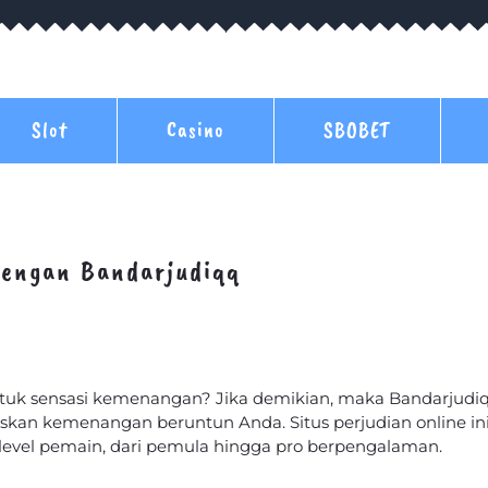
Slot
Casino
SBOBET
engan Bandarjudiqq
ntuk sensasi kemenangan? Jika demikian, maka Bandarjudi
kan kemenangan beruntun Anda. Situs perjudian online in
vel pemain, dari pemula hingga pro berpengalaman.