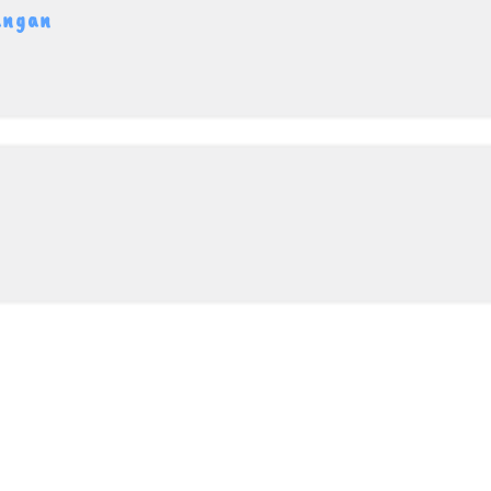
angan