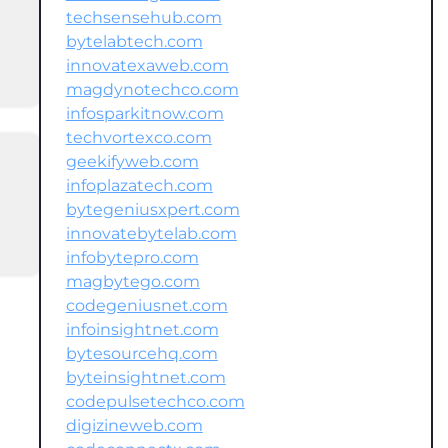
techsensehub.com
bytelabtech.com
innovatexaweb.com
magdynotechco.com
infosparkitnow.com
techvortexco.com
geekifyweb.com
infoplazatech.com
bytegeniusxpert.com
innovatebytelab.com
infobytepro.com
magbytego.com
codegeniusnet.com
infoinsightnet.com
bytesourcehq.com
byteinsightnet.com
codepulsetechco.com
digizineweb.com