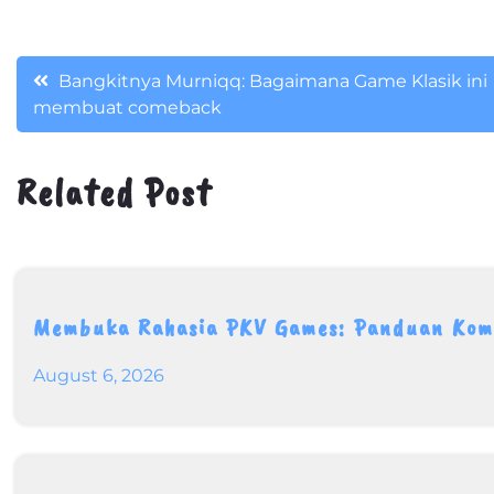
Post
Bangkitnya Murniqq: Bagaimana Game Klasik ini
membuat comeback
navigation
Related Post
Membuka Rahasia PKV Games: Panduan Kom
August 6, 2026