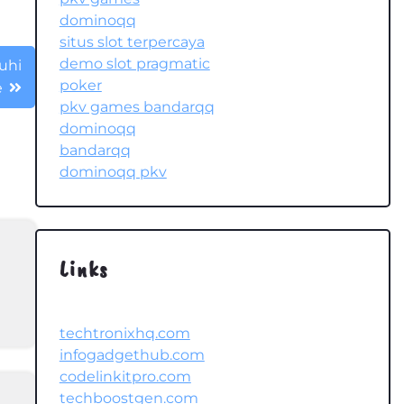
dominoqq
situs slot terpercaya
demo slot pragmatic
uhi
poker
e
pkv games bandarqq
dominoqq
bandarqq
dominoqq pkv
Links
techtronixhq.com
infogadgethub.com
codelinkitpro.com
techboostgen.com