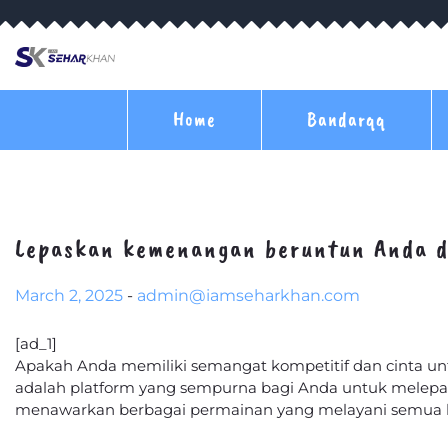
Skip
to
content
Home
Bandarqq
Lepaskan kemenangan beruntun Anda d
March 2, 2025
-
admin@iamseharkhan.com
[ad_1]
Apakah Anda memiliki semangat kompetitif dan cinta u
adalah platform yang sempurna bagi Anda untuk melepas
menawarkan berbagai permainan yang melayani semua le