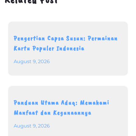
Pengertian Capsa Susun: Permainan
Kartu Populer Indonesia
August 9, 2026
Panduan Utama Aduq: Memahami
Manfaat dan Kegunaannya
August 9, 2026