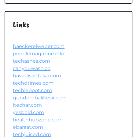
Links
baeckereiweber.com
peoplemagazine.info
techashes.com
canyouwash.co
havadisantalya.com
techdtimes.com
techieboot.com
gundembalikesir.com
itechar.com
yesbold.com
healthhubzone.com
ebaraat.com
techjuiced.com