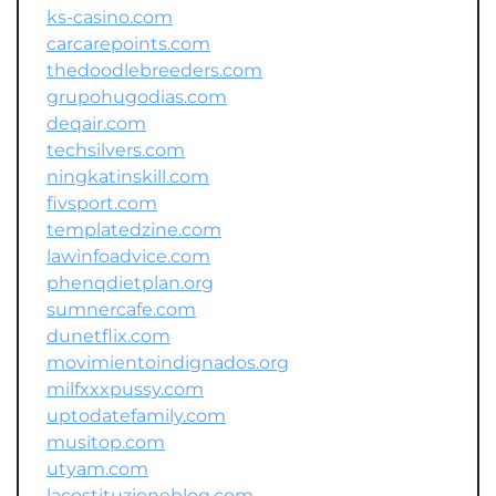
ks-casino.com
carcarepoints.com
thedoodlebreeders.com
grupohugodias.com
deqair.com
techsilvers.com
ningkatinskill.com
fivsport.com
templatedzine.com
lawinfoadvice.com
phenqdietplan.org
sumnercafe.com
dunetflix.com
movimientoindignados.org
milfxxxpussy.com
uptodatefamily.com
musitop.com
utyam.com
lacostituzioneblog.com