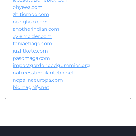
ohyeea.com
zhitiemoe.com
nungkub.com
anotherindian.com
xylemcider.com
taniaetiago.com
juzfitketo.com
pasomaga.com
impactgardencbdgummies.org
naturesstimulantcbd.net
nopalinaeuropa.com
biomagnify.net