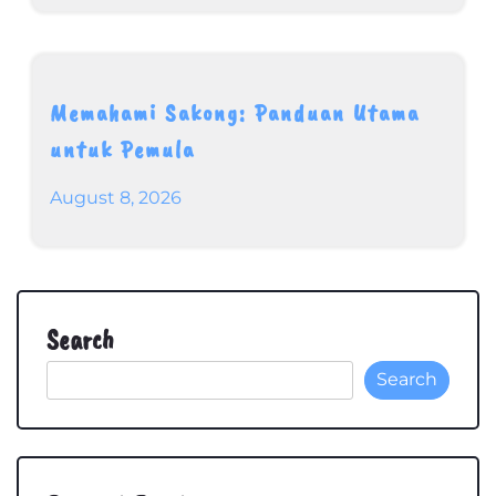
Memahami Sakong: Panduan Utama
untuk Pemula
August 8, 2026
Search
Search