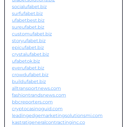
socialufabet.biz
surfufabet.biz
ufabetbest.biz
sureufabet.biz
customufabet.biz
storyufabet.biz
epicufabet.biz
crystalufabet.biz
ufabetok.biz
everufabet.biz
crowdufabet.biz
buildufabet.biz
alltransportnews.com
fashiontrandsnews.com
bbcreporters.com
cryptocasinoguid.com
leadingedgemarketingsolutionsmi.com
kastratigeneralcontractinginc.co