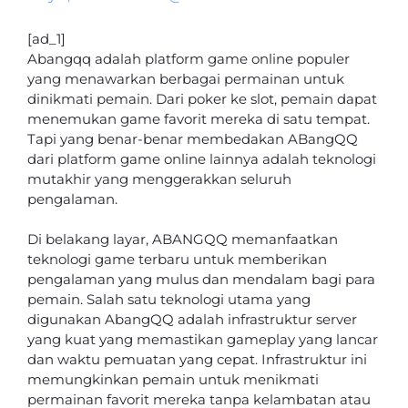
[ad_1]
Abangqq adalah platform game online populer
yang menawarkan berbagai permainan untuk
dinikmati pemain. Dari poker ke slot, pemain dapat
menemukan game favorit mereka di satu tempat.
Tapi yang benar-benar membedakan ABangQQ
dari platform game online lainnya adalah teknologi
mutakhir yang menggerakkan seluruh
pengalaman.
Di belakang layar, ABANGQQ memanfaatkan
teknologi game terbaru untuk memberikan
pengalaman yang mulus dan mendalam bagi para
pemain. Salah satu teknologi utama yang
digunakan AbangQQ adalah infrastruktur server
yang kuat yang memastikan gameplay yang lancar
dan waktu pemuatan yang cepat. Infrastruktur ini
memungkinkan pemain untuk menikmati
permainan favorit mereka tanpa kelambatan atau