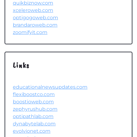
quikbiznow.com
xceleroweb.com
optigogoweb.com
brandaroweb.com
zoomifyit.com
Links
educationalnewsupdates.com
flexiboostco.com
boostioweb.com
zephyrushub.com
optipathlab.com
dynabytelab.com
evolvionet.com