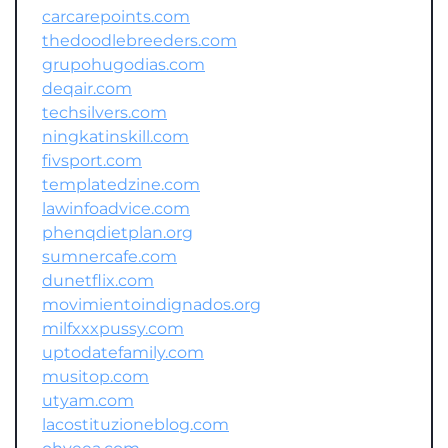
carcarepoints.com
thedoodlebreeders.com
grupohugodias.com
deqair.com
techsilvers.com
ningkatinskill.com
fivsport.com
templatedzine.com
lawinfoadvice.com
phenqdietplan.org
sumnercafe.com
dunetflix.com
movimientoindignados.org
milfxxxpussy.com
uptodatefamily.com
musitop.com
utyam.com
lacostituzioneblog.com