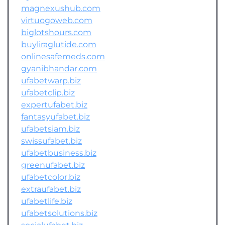
magnexushub.com
virtuogoweb.com
biglotshours.com
buyliraglutide.com
onlinesafemeds.com
gyanibhandar.com
ufabetwarp.biz
ufabetclip.biz
expertufabet.biz
fantasyufabet.biz
ufabetsiam.biz
swissufabet.biz
ufabetbusiness.biz
greenufabet.biz
ufabetcolor.biz
extraufabet.biz
ufabetlife.biz
ufabetsolutions.biz