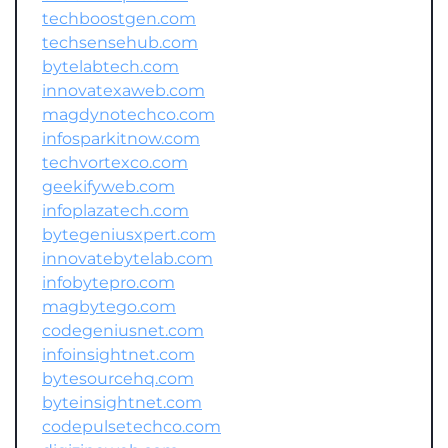
techboostgen.com
techsensehub.com
bytelabtech.com
innovatexaweb.com
magdynotechco.com
infosparkitnow.com
techvortexco.com
geekifyweb.com
infoplazatech.com
bytegeniusxpert.com
innovatebytelab.com
infobytepro.com
magbytego.com
codegeniusnet.com
infoinsightnet.com
bytesourcehq.com
byteinsightnet.com
codepulsetechco.com