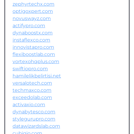
zephyrtechx.com
optigoxpert.com
novuswayz.com
actifypro.com
dynaboostx.com
instaflexco.com
innovistapro.com
flexiboostlab.com
vortexohqplus.com
swiftiopro.com
hamilelikbelirtisi.net
versalotech.com
techmaxco.com
exceedolab.com
activaxio.com
dynabytesco.com
stylegurupro.com
datawizardslab.com
cubiqio.com