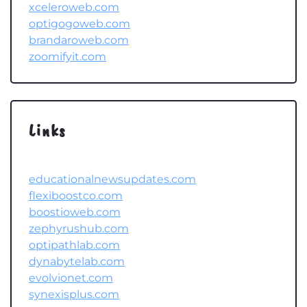
xceleroweb.com
optigogoweb.com
brandaroweb.com
zoomifyit.com
Links
educationalnewsupdates.com
flexiboostco.com
boostioweb.com
zephyrushub.com
optipathlab.com
dynabytelab.com
evolvionet.com
synexisplus.com