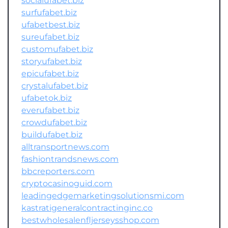
socialufabet.biz
surfufabet.biz
ufabetbest.biz
sureufabet.biz
customufabet.biz
storyufabet.biz
epicufabet.biz
crystalufabet.biz
ufabetok.biz
everufabet.biz
crowdufabet.biz
buildufabet.biz
alltransportnews.com
fashiontrandsnews.com
bbcreporters.com
cryptocasinoguid.com
leadingedgemarketingsolutionsmi.com
kastratigeneralcontractinginc.co
bestwholesalenfljerseysshop.com