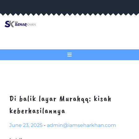
Skip
to
content
Di balik layar Murahqq: kisah
keberhasilannya
June 23, 2025
-
admin@iamseharkhan.com