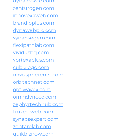
dynamoxco.com
zenturogen.com
innovexaweb.com
brandioplus.com
dynawebpro.com
synapsegen.com
flexipathlab.com
vividushq.com
vortexaplus.com
cubixiogo.com
novuspherenet.com
orbitechnet.com
optiwavex.com
omnidynoco.com
zephyrtechhub.com
truzestweb.com
synapsexpert.com
zentarolab.com
quikbiznow.com