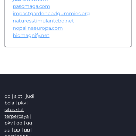
pasomaga.com
impactgardencbdgummies.org
naturesstimulantcbd.net
nopalinaeuropa.com
biomagnify.net
qq
|
slot
|
judi
bola
|
pkv
|
situs slot
terpercaya
|
pkv
|
qq
|
qq
|
qq
|
qq
|
qq
|