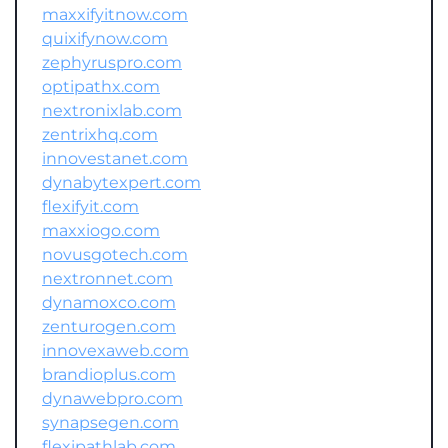
maxxifyitnow.com
quixifynow.com
zephyruspro.com
optipathx.com
nextronixlab.com
zentrixhq.com
innovestanet.com
dynabytexpert.com
flexifyit.com
maxxiogo.com
novusgotech.com
nextronnet.com
dynamoxco.com
zenturogen.com
innovexaweb.com
brandioplus.com
dynawebpro.com
synapsegen.com
flexipathlab.com