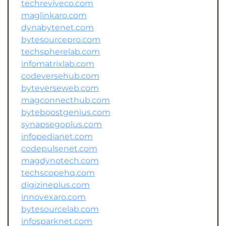
techreviveco.com
maglinkaro.com
dynabytenet.com
bytesourcepro.com
techspherelab.com
infomatrixlab.com
codeversehub.com
byteverseweb.com
magconnecthub.com
byteboostgenius.com
synapsegoplus.com
infopedianet.com
codepulsenet.com
magdynotech.com
techscopehq.com
digizineplus.com
innovexaro.com
bytesourcelab.com
infosparknet.com