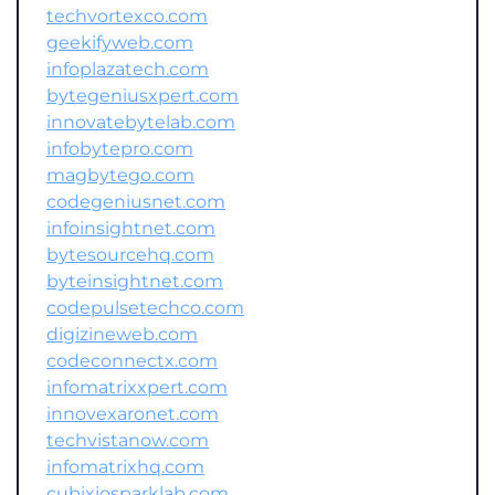
techvortexco.com
geekifyweb.com
infoplazatech.com
bytegeniusxpert.com
innovatebytelab.com
infobytepro.com
magbytego.com
codegeniusnet.com
infoinsightnet.com
bytesourcehq.com
byteinsightnet.com
codepulsetechco.com
digizineweb.com
codeconnectx.com
infomatrixxpert.com
innovexaronet.com
techvistanow.com
infomatrixhq.com
cubixiosparklab.com