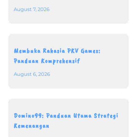
August 7, 2026
Membuka Rahasia PKV Games:
Panduan Komprehensif
August 6, 2026
Domino99: Panduan Utama Strategi
Kemenangan