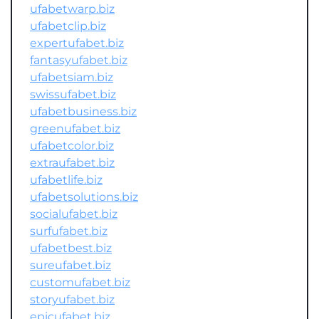
ufabetwarp.biz
ufabetclip.biz
expertufabet.biz
fantasyufabet.biz
ufabetsiam.biz
swissufabet.biz
ufabetbusiness.biz
greenufabet.biz
ufabetcolor.biz
extraufabet.biz
ufabetlife.biz
ufabetsolutions.biz
socialufabet.biz
surfufabet.biz
ufabetbest.biz
sureufabet.biz
customufabet.biz
storyufabet.biz
epicufabet.biz