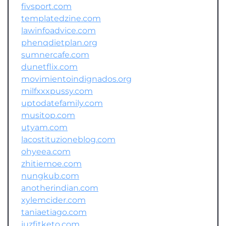
fivsport.com
templatedzine.com
lawinfoadvice.com
phenqdietplan.org
sumnercafe.com
dunetflix.com
movimientoindignados.org
milfxxxpussy.com
uptodatefamily.com
musitop.com
utyam.com
lacostituzioneblog.com
ohyeea.com
zhitiemoe.com
nungkub.com
anotherindian.com
xylemcider.com
taniaetiago.com
juzfitketo.com