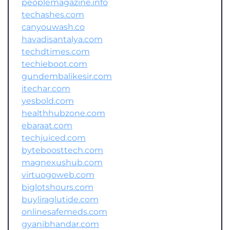
peoplemagazine.info
techashes.com
canyouwash.co
havadisantalya.com
techdtimes.com
techieboot.com
gundembalikesir.com
itechar.com
yesbold.com
healthhubzone.com
ebaraat.com
techjuiced.com
byteboosttech.com
magnexushub.com
virtuogoweb.com
biglotshours.com
buyliraglutide.com
onlinesafemeds.com
gyanibhandar.com