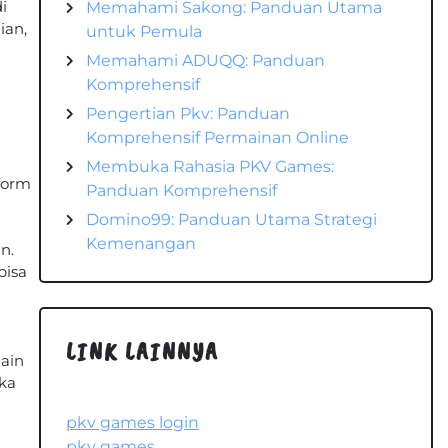
i
Memahami Sakong: Panduan Utama
ian,
untuk Pemula
Memahami ADUQQ: Panduan
Komprehensif
Pengertian Pkv: Panduan
Komprehensif Permainan Online
Membuka Rahasia PKV Games:
form
Panduan Komprehensif
Domino99: Panduan Utama Strategi
Kemenangan
n.
bisa
LINK LAINNYA
main
ka
m
pkv games login
pkv games