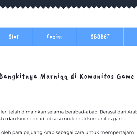
Slot
Casino
SBOBET
 Bangkitnya Murniqq di Komunitas Game
er, telah dimainkan selama berabad-abad. Berasal dari Ara
ktu dan kini menjadi obsesi modern di komunitas game.
n oleh para pejuang Arab sebagai cara untuk mempertajam