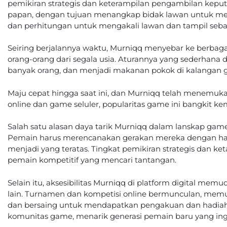
pemikiran strategis dan keterampilan pengambilan keput
papan, dengan tujuan menangkap bidak lawan untuk mem
dan perhitungan untuk mengakali lawan dan tampil seb
Seiring berjalannya waktu, Murniqq menyebar ke berbag
orang-orang dari segala usia. Aturannya yang sederhan
banyak orang, dan menjadi makanan pokok di kalangan g
Maju cepat hingga saat ini, dan Murniqq telah menemuk
online dan game seluler, popularitas game ini bangkit ke
Salah satu alasan daya tarik Murniqq dalam lanskap gam
Pemain harus merencanakan gerakan mereka dengan hati-
menjadi yang teratas. Tingkat pemikiran strategis dan k
pemain kompetitif yang mencari tantangan.
Selain itu, aksesibilitas Murniqq di platform digital 
lain. Turnamen dan kompetisi online bermunculan, me
dan bersaing untuk mendapatkan pengakuan dan hadiah
komunitas game, menarik generasi pemain baru yang i