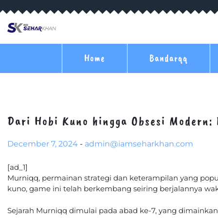
Skip
to
content
Home
Bandarqq
Dari Hobi Kuno hingga Obsesi Modern:
December 7, 2024
-
admin@iamseharkhan.com
[ad_1]
Murniqq, permainan strategi dan keterampilan yang popul
kuno, game ini telah berkembang seiring berjalannya wa
Sejarah Murniqq dimulai pada abad ke-7, yang dimainka