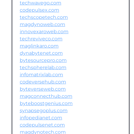
techwavego.com
codepulsex.com
techscopetech.com
magdynoweb.com
innovexaroweb.com
techreviveco.com
maglinkaro.com
dynabytenet.com
bytesourcepro.com
techspherelab.com
infomatrixlab.com
codeversehub.com
byteverseweb.com
magconnecthub.com
byteboostgenius.com
synapsegoplus.com
infopedianet.com
codepulsenet.com
magdynotech.com