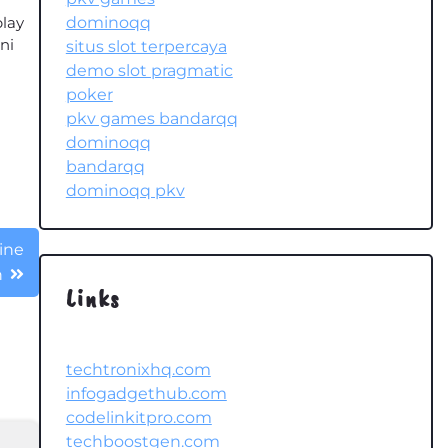
lay
dominoqq
ni
situs slot terpercaya
demo slot pragmatic
poker
pkv games bandarqq
dominoqq
bandarqq
dominoqq pkv
ine
n
Links
techtronixhq.com
infogadgethub.com
codelinkitpro.com
techboostgen.com