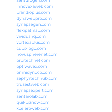
zenturogen.com
innovexaweb.com
brandioplus.com
dynawebpro.com
synapsegen.com
flexipathlab.com
vividushq.com
vortexaplus.com
cubixiogo.com
novuspherenet.com
orbitechnet.com
optiwavex.com
omnidynoco.com
zephyrtechhub.com
truzestweb.com
synapsexpert.com
zentarolab.com
quikbiznow.com
xceleroweb.com