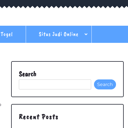
Togel
Situs Judi Online
Search
Search
b
Recent Posts