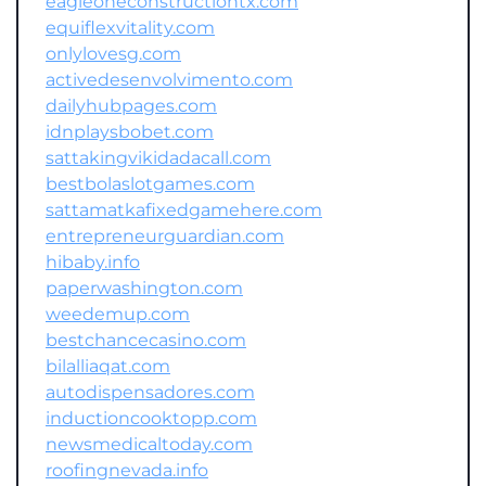
eagleoneconstructiontx.com
equiflexvitality.com
onlylovesg.com
activedesenvolvimento.com
dailyhubpages.com
idnplaysbobet.com
sattakingvikidadacall.com
bestbolaslotgames.com
sattamatkafixedgamehere.com
entrepreneurguardian.com
hibaby.info
paperwashington.com
weedemup.com
bestchancecasino.com
bilalliaqat.com
autodispensadores.com
inductioncooktopp.com
newsmedicaltoday.com
roofingnevada.info