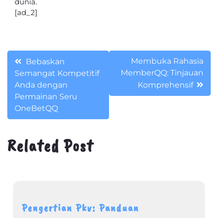
dunia.
[ad_2]
Post
Membuka Rahasia
Bebaskan
MemberQQ: Tinjauan
Semangat Kompetitif
navigation
Anda dengan
Komprehensif
Permainan Seru
OneBetQQ
Related Post
Pengertian Pkv: Panduan