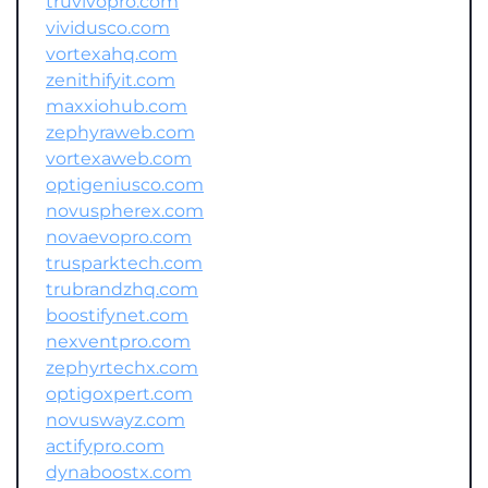
truvivopro.com
vividusco.com
vortexahq.com
zenithifyit.com
maxxiohub.com
zephyraweb.com
vortexaweb.com
optigeniusco.com
novuspherex.com
novaevopro.com
trusparktech.com
trubrandzhq.com
boostifynet.com
nexventpro.com
zephyrtechx.com
optigoxpert.com
novuswayz.com
actifypro.com
dynaboostx.com