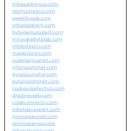
infosparkitnow.com
techvortexco.com
geekifyweb.com
infoplazatech.com
bytegeniusxpert.com
innovatebytelab.com
infobytepro.com
magbytego.com
codegeniusnet.com
infoinsightnet.com
bytesourcehq.com
byteinsightnet.com
codepulsetechco.com
digizineweb.com
codeconnectx.com
infomatrixxpert.com
innovexaronet.com
techvistanow.com
infomatrixhq.com