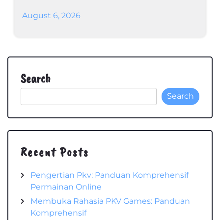
August 6, 2026
Search
Search
Recent Posts
Pengertian Pkv: Panduan Komprehensif
Permainan Online
Membuka Rahasia PKV Games: Panduan
Komprehensif