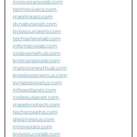
innovexaroweb.com
techreviveco.com
maglinkaro.com
dynabytenet.com
bytesourcepro.com
techspherelab.com
infomatrixlab.com
codeversehub.com
byteverseweb.com
magconnecthub.com
byteboostgenius.com
synapsegoplus.com
infopedianet.com
codepulsenet.com
magdynotech.com
techscopehq.com
digizineplus.com
innovexaro.com
bytesourcelab.com