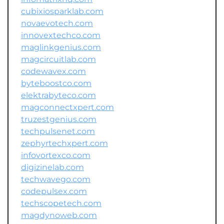
cubixiosparklab.com
novaevotech.com
innovextechco.com
maglinkgenius.com
magcircuitlab.com
codewavex.com
byteboostco.com
elektrabyteco.com
magconnectxpert.com
truzestgenius.com
techpulsenet.com
zephyrtechxpert.com
infovortexco.com
digizinelab.com
techwavego.com
codepulsex.com
techscopetech.com
magdynoweb.com