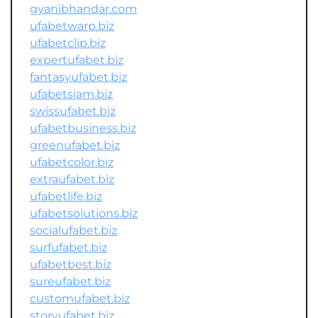
gyanibhandar.com
ufabetwarp.biz
ufabetclip.biz
expertufabet.biz
fantasyufabet.biz
ufabetsiam.biz
swissufabet.biz
ufabetbusiness.biz
greenufabet.biz
ufabetcolor.biz
extraufabet.biz
ufabetlife.biz
ufabetsolutions.biz
socialufabet.biz
surfufabet.biz
ufabetbest.biz
sureufabet.biz
customufabet.biz
storyufabet.biz