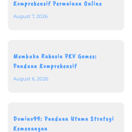
Komprehensif Permainan Online
August 7, 2026
Membuka Rahasia PKV Games:
Panduan Komprehensif
August 6, 2026
Domino99: Panduan Utama Strategi
Kemenangan