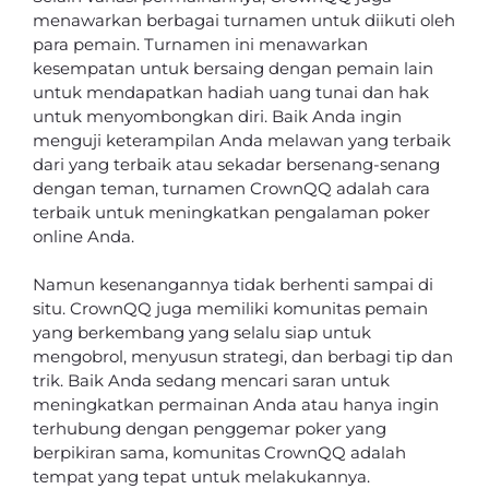
menawarkan berbagai turnamen untuk diikuti oleh
para pemain. Turnamen ini menawarkan
kesempatan untuk bersaing dengan pemain lain
untuk mendapatkan hadiah uang tunai dan hak
untuk menyombongkan diri. Baik Anda ingin
menguji keterampilan Anda melawan yang terbaik
dari yang terbaik atau sekadar bersenang-senang
dengan teman, turnamen CrownQQ adalah cara
terbaik untuk meningkatkan pengalaman poker
online Anda.
Namun kesenangannya tidak berhenti sampai di
situ. CrownQQ juga memiliki komunitas pemain
yang berkembang yang selalu siap untuk
mengobrol, menyusun strategi, dan berbagi tip dan
trik. Baik Anda sedang mencari saran untuk
meningkatkan permainan Anda atau hanya ingin
terhubung dengan penggemar poker yang
berpikiran sama, komunitas CrownQQ adalah
tempat yang tepat untuk melakukannya.