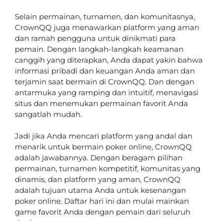
Selain permainan, turnamen, dan komunitasnya,
CrownQQ juga menawarkan platform yang aman
dan ramah pengguna untuk dinikmati para
pemain. Dengan langkah-langkah keamanan
canggih yang diterapkan, Anda dapat yakin bahwa
informasi pribadi dan keuangan Anda aman dan
terjamin saat bermain di CrownQQ. Dan dengan
antarmuka yang ramping dan intuitif, menavigasi
situs dan menemukan permainan favorit Anda
sangatlah mudah.
Jadi jika Anda mencari platform yang andal dan
menarik untuk bermain poker online, CrownQQ
adalah jawabannya. Dengan beragam pilihan
permainan, turnamen kompetitif, komunitas yang
dinamis, dan platform yang aman, CrownQQ
adalah tujuan utama Anda untuk kesenangan
poker online. Daftar hari ini dan mulai mainkan
game favorit Anda dengan pemain dari seluruh