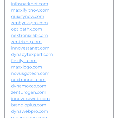
infosparknet.com
maxxifyitnow.com
quixifynow.com
zephyruspro.com
optipathx.com
nextronixlab.com
zentrixhq.com
innovestanet.com
dynabytexpert.com
flexifyit.com
maxxiogo.com
novusgotech.com
nextronnet.com
dynamoxco.com
zenturogen.com
innovexaweb.com
brandioplus.com
dynawebpro.com
synapsegen.com