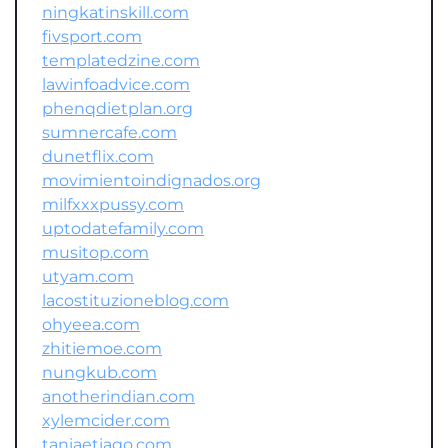
ningkatinskill.com
fivsport.com
templatedzine.com
lawinfoadvice.com
phenqdietplan.org
sumnercafe.com
dunetflix.com
movimientoindignados.org
milfxxxpussy.com
uptodatefamily.com
musitop.com
utyam.com
lacostituzioneblog.com
ohyeea.com
zhitiemoe.com
nungkub.com
anotherindian.com
xylemcider.com
taniaetiago.com