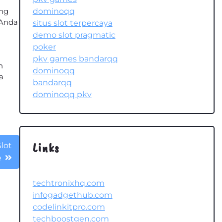
ung
dominoqq
 Anda
situs slot terpercaya
demo slot pragmatic
poker
pkv games bandarqq
h
dominoqq
a
bandarqq
dominoqq pkv
Links
lot
e
techtronixhq.com
infogadgethub.com
codelinkitpro.com
techboostgen.com