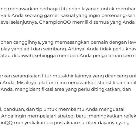
ang menawarkan berbagai fitur dan layanan untuk memba
 Baik Anda seorang gamer kasual yang ingin bersenang-se
level selanjutnya, ChampionQQ memiliki semua yang Anda
jodohan canggihnya, yang memasangkan pemain dengan la
ay yang adil dan seimbang. Artinya, Anda tidak perlu kha
as atau di bawah, sehingga memberi Anda pengalaman berm
an serangkaian fitur mutakhir lainnya yang dirancang un
da. Misalnya, platform ini menawarkan statistik dan anal
da, mengidentifikasi area yang perlu ditingkatkan, dan
, panduan, dan tip untuk membantu Anda menguasai
Anda ingin mempelajari strategi baru, meningkatkan refle
pionQQ menyediakan perpustakaan sumber dayanya yang