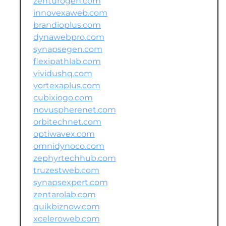
zenturogen.com
innovexaweb.com
brandioplus.com
dynawebpro.com
synapsegen.com
flexipathlab.com
vividushq.com
vortexaplus.com
cubixiogo.com
novuspherenet.com
orbitechnet.com
optiwavex.com
omnidynoco.com
zephyrtechhub.com
truzestweb.com
synapsexpert.com
zentarolab.com
quikbiznow.com
xceleroweb.com