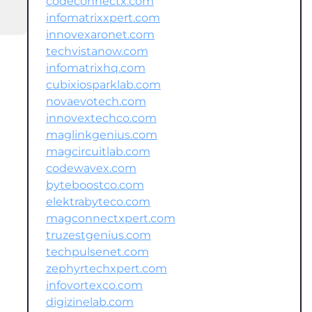
codeconnectx.com
infomatrixxpert.com
innovexaronet.com
techvistanow.com
infomatrixhq.com
cubixiosparklab.com
novaevotech.com
innovextechco.com
maglinkgenius.com
magcircuitlab.com
codewavex.com
byteboostco.com
elektrabyteco.com
magconnectxpert.com
truzestgenius.com
techpulsenet.com
zephyrtechxpert.com
infovortexco.com
digizinelab.com