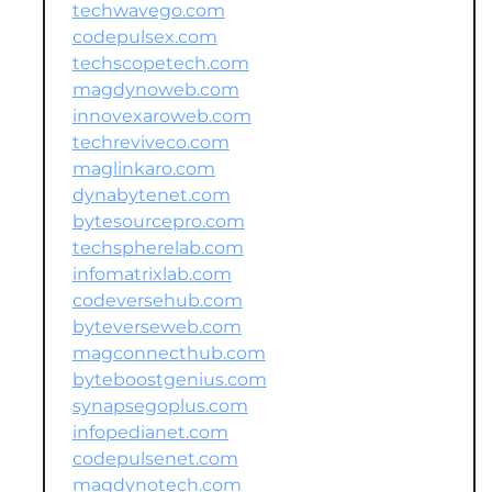
techwavego.com
codepulsex.com
techscopetech.com
magdynoweb.com
innovexaroweb.com
techreviveco.com
maglinkaro.com
dynabytenet.com
bytesourcepro.com
techspherelab.com
infomatrixlab.com
codeversehub.com
byteverseweb.com
magconnecthub.com
byteboostgenius.com
synapsegoplus.com
infopedianet.com
codepulsenet.com
magdynotech.com