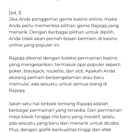
[ad_1]
Jika Anda penggemar game kasino online, maka
Anda perlu memeriksa pilihan game Rajaqq yang
menarik. Dengan berbagai pilihan untuk dipilih,
Anda tidak akan pernah bosan bermain di kasino
online yang populer ini.
Rajaqq dikenal dengan koleksi permainan kasino
yang mengesankan, termasuk opsi populer seperti
poker, blackjack, roulette, dan slot. Apakah Anda
seorang pemain berpengalaman atau baru
memulai, ada sesuatu untuk semua orang di
Rajaqq.
Salah satu hal terbaik tentang Rajaqq adalah
berbagai permainan yang tersedia. Dari permainan
meja klasik hingga rilis baru yang inovatif, selalu
ada sesuatu yang baru dan menarik untuk dicoba.
Plus, dengan grafik berkualitas tinggi dan efek