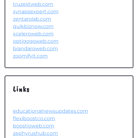
truzestweb.com
synapsexpert.com
zentarolab.com
quikbiznow.com
xceleroweb.com
optigogoweb.com
brandaroweb.com
zoomifyit.com
Links
educationalnewsupdates.com
flexiboostco.com
boostioweb.com
zephyrushub.com