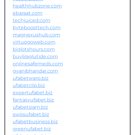
healthhubzone.com
ebaraat.com
techjuiced.com
byteboosttech.com
magnexushub.com
virtuogoweb.com
biglotshours.com
buyliraglutide.com
onlinesafemeds.com
gyanibhandar.com
ufabetwarp.biz
ufabetclip.biz
expertufabet.biz
fantasyufabet.biz
ufabetsiam.biz
swissufabet.biz
ufabetbusiness.biz
greenufabet.biz