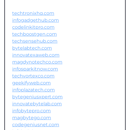
techtronixhq.com
infogadgethub.com
codelinkitpro.com
techboostgen.com
techsensehub.com
bytelabtech.com
innovatexaweb.com
magdynotechco.com
infosparkitnow.com
techvortexco.com
geekifyweb.com
infoplazatech.com
bytegeniusxpert.com
innovatebytelab.com
infobytepro.com
magbytego.com
codegeniusnet.com