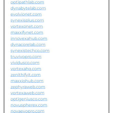
optipathlab.com
dynabytelab.com
evolvionet.com
synexisplus.com
vortexonet.com
maxxifynet.com
innovexahub.com
dynacorelab.com
synexistechco.com
truvivopro.com
vividusco.com
vortexahq.com
zenithifyit.com
maxxiohub.com
zephyraweb.com
vortexaweb.com
optigeniusco.com
novuspherex.com
novaevopro.com