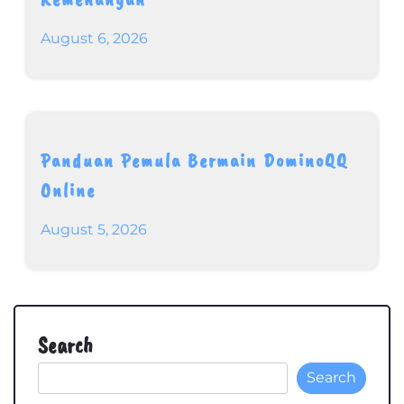
August 6, 2026
Panduan Pemula Bermain DominoQQ
Online
August 5, 2026
Search
Search