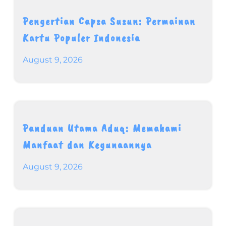
Pengertian Capsa Susun: Permainan
Kartu Populer Indonesia
August 9, 2026
Panduan Utama Aduq: Memahami
Manfaat dan Kegunaannya
August 9, 2026