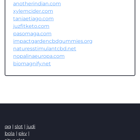
anotherindian.com
xylemcider.com
taniaetiago.com
juzfitketo.com
pasomaga.com
impactgardencbdgummies.org
naturesstimulantcbd.net
nopalinaeuropa.com
biomagnify.net
qq
|
slot
|
judi
bola
|
pkv
|