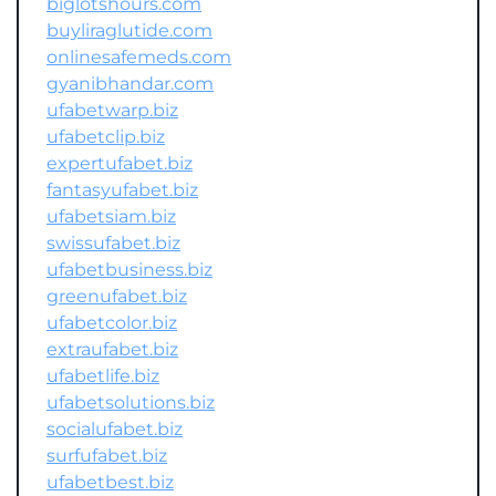
biglotshours.com
buyliraglutide.com
onlinesafemeds.com
gyanibhandar.com
ufabetwarp.biz
ufabetclip.biz
expertufabet.biz
fantasyufabet.biz
ufabetsiam.biz
swissufabet.biz
ufabetbusiness.biz
greenufabet.biz
ufabetcolor.biz
extraufabet.biz
ufabetlife.biz
ufabetsolutions.biz
socialufabet.biz
surfufabet.biz
ufabetbest.biz