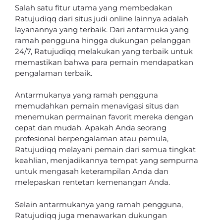
Salah satu fitur utama yang membedakan
Ratujudiqq dari situs judi online lainnya adalah
layanannya yang terbaik. Dari antarmuka yang
ramah pengguna hingga dukungan pelanggan
24/7, Ratujudiqq melakukan yang terbaik untuk
memastikan bahwa para pemain mendapatkan
pengalaman terbaik.
Antarmukanya yang ramah pengguna
memudahkan pemain menavigasi situs dan
menemukan permainan favorit mereka dengan
cepat dan mudah. Apakah Anda seorang
profesional berpengalaman atau pemula,
Ratujudiqq melayani pemain dari semua tingkat
keahlian, menjadikannya tempat yang sempurna
untuk mengasah keterampilan Anda dan
melepaskan rentetan kemenangan Anda.
Selain antarmukanya yang ramah pengguna,
Ratujudiqq juga menawarkan dukungan