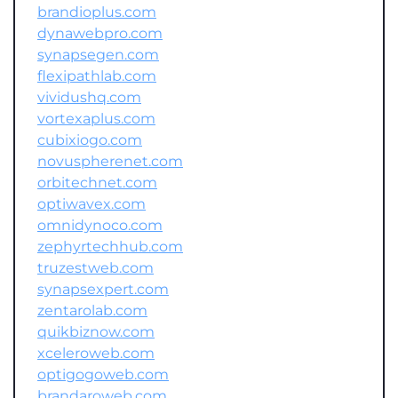
brandioplus.com
dynawebpro.com
synapsegen.com
flexipathlab.com
vividushq.com
vortexaplus.com
cubixiogo.com
novuspherenet.com
orbitechnet.com
optiwavex.com
omnidynoco.com
zephyrtechhub.com
truzestweb.com
synapsexpert.com
zentarolab.com
quikbiznow.com
xceleroweb.com
optigogoweb.com
brandaroweb.com