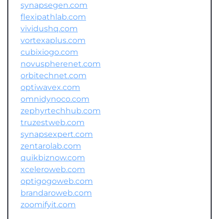
synapsegen.com
flexipathlab.com
vividushq.com
vortexaplus.com
cubixiogo.com
novuspherenet.com
orbitechnet.com
optiwavex.com
omnidynoco.com
zephyrtechhub.com
truzestweb.com
synapsexpert.com
zentarolab.com
quikbiznow.com
xceleroweb.com
optigogoweb.com
brandaroweb.com
zoomifyit.com