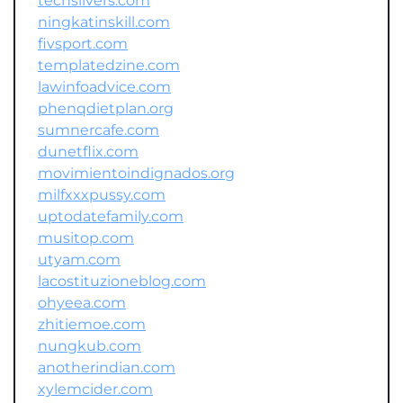
techsilvers.com
ningkatinskill.com
fivsport.com
templatedzine.com
lawinfoadvice.com
phenqdietplan.org
sumnercafe.com
dunetflix.com
movimientoindignados.org
milfxxxpussy.com
uptodatefamily.com
musitop.com
utyam.com
lacostituzioneblog.com
ohyeea.com
zhitiemoe.com
nungkub.com
anotherindian.com
xylemcider.com