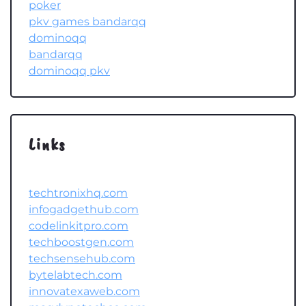
poker
pkv games bandarqq
dominoqq
bandarqq
dominoqq pkv
Links
techtronixhq.com
infogadgethub.com
codelinkitpro.com
techboostgen.com
techsensehub.com
bytelabtech.com
innovatexaweb.com