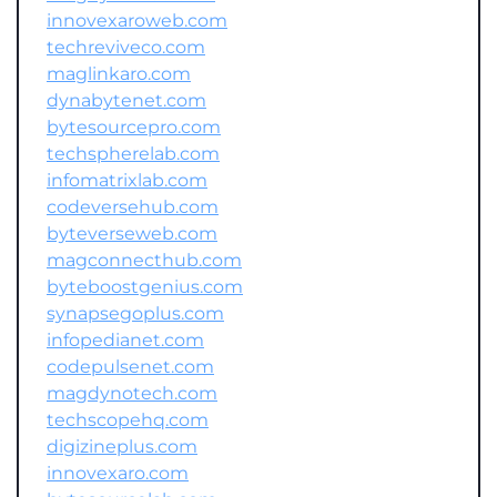
innovexaroweb.com
techreviveco.com
maglinkaro.com
dynabytenet.com
bytesourcepro.com
techspherelab.com
infomatrixlab.com
codeversehub.com
byteverseweb.com
magconnecthub.com
byteboostgenius.com
synapsegoplus.com
infopedianet.com
codepulsenet.com
magdynotech.com
techscopehq.com
digizineplus.com
innovexaro.com