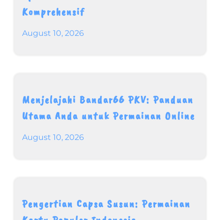
Komprehensif
August 10, 2026
Menjelajahi Bandar66 PKV: Panduan
Utama Anda untuk Permainan Online
August 10, 2026
Pengertian Capsa Susun: Permainan
Kartu Populer Indonesia