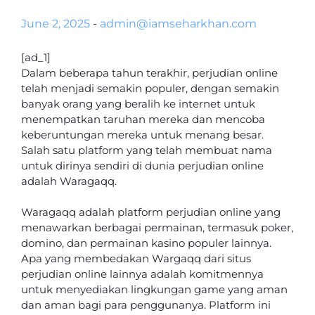
June 2, 2025
-
admin@iamseharkhan.com
[ad_1]
Dalam beberapa tahun terakhir, perjudian online
telah menjadi semakin populer, dengan semakin
banyak orang yang beralih ke internet untuk
menempatkan taruhan mereka dan mencoba
keberuntungan mereka untuk menang besar.
Salah satu platform yang telah membuat nama
untuk dirinya sendiri di dunia perjudian online
adalah Waragaqq.
Waragaqq adalah platform perjudian online yang
menawarkan berbagai permainan, termasuk poker,
domino, dan permainan kasino populer lainnya.
Apa yang membedakan Wargaqq dari situs
perjudian online lainnya adalah komitmennya
untuk menyediakan lingkungan game yang aman
dan aman bagi para penggunanya. Platform ini