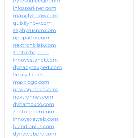
bytesourcelab.com
infosparknet.com
maxxifyitnow.com
quixifynow.com
zephyruspro.com
optipathx.com
nextronixlab.com
zentrixhq.com
innovestanet.com
dynabytexpert.com
flexifyit.com
maxxiogo.com
novusgotech.com
nextronnet.com
dynamoxco.com
zenturogen.com
innovexaweb.com
brandioplus.com
dynawebpro.com