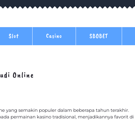
Slot
Casino
SBOBET
udi Online
ne yang semakin populer dalam beberapa tahun terakhir.
a permainan kasino tradisional, menjadikannya favorit di