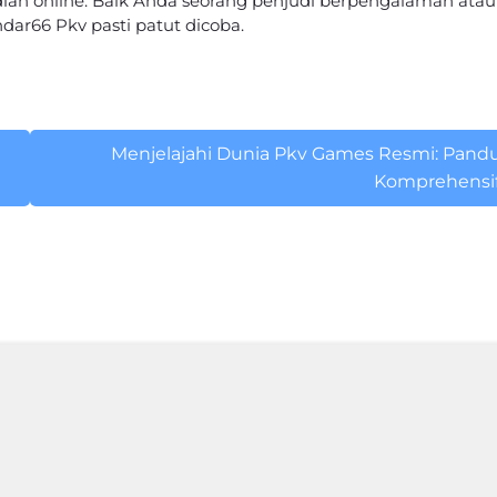
dian online. Baik Anda seorang penjudi berpengalaman atau
ar66 Pkv pasti patut dicoba.
Menjelajahi Dunia Pkv Games Resmi: Pand
Komprehensi