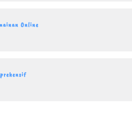
mainan Online
prehensif