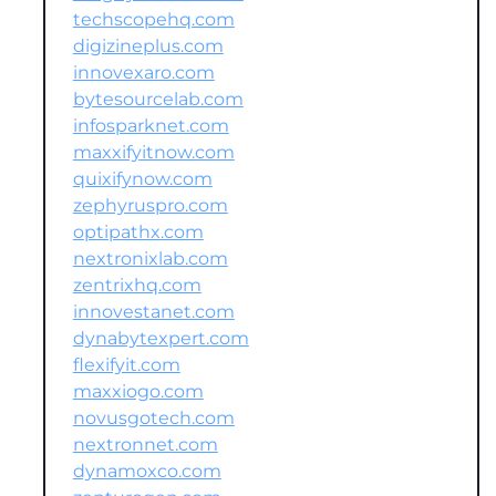
techscopehq.com
digizineplus.com
innovexaro.com
bytesourcelab.com
infosparknet.com
maxxifyitnow.com
quixifynow.com
zephyruspro.com
optipathx.com
nextronixlab.com
zentrixhq.com
innovestanet.com
dynabytexpert.com
flexifyit.com
maxxiogo.com
novusgotech.com
nextronnet.com
dynamoxco.com