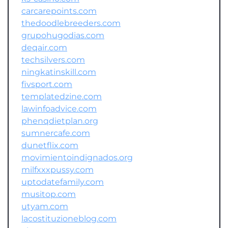
carcarepoints.com
thedoodlebreeders.com
grupohugodias.com
deqair.com
techsilvers.com
ningkatinskill.com
fivsport.com
templatedzine.com
lawinfoadvice.com
phenqdietplan.org
sumnercafe.com
dunetflix.com
movimientoindignados.org
milfxxxpussy.com
uptodatefamily.com
musitop.com
utyam.com
lacostituzioneblog.com