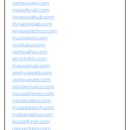
vortexonet.com
maxxifynet.com
innovexahub.com
dynacorelab.com
synexistechco.com
truvivopro.com
vividusco.com
vortexahq.com
zenithifyit.com
maxxiohub.com
zephyraweb.com
vortexaweb.com
optigeniusco.com
novuspherex.com
novaevopro.com
trusparktech.com
trubrandzhq.com
boostifynet.com
nexventpro.com