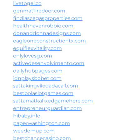
livetogel.co
genmatfiredoor.com
findlascegasproperties.com
healthhavenrobbie.com
donanddonnadesigns.com
eagleoneconstructiontx.com
equiflexvitality.com
onlylovesg.com
activedesenvolvimento.com
dailyhubpages.com
idnplaysbobet.com
sattakingvikidadacall.com
bestbolaslotgames.com
sattamatkafixedgamehere.com
entrepreneurguardian.com
hibaby.info
paperwashington.com
weedemup.com
bestchancecasino.com