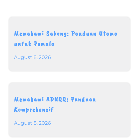
Memahami Sakong: Panduan Utama
untuk Pemula
August 8, 2026
Memahami ADUQQ: Panduan
Komprehensif
August 8, 2026