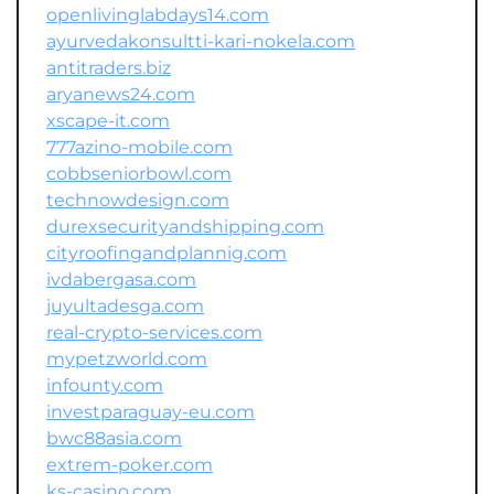
openlivinglabdays14.com
ayurvedakonsultti-kari-nokela.com
antitraders.biz
aryanews24.com
xscape-it.com
777azino-mobile.com
cobbseniorbowl.com
technowdesign.com
durexsecurityandshipping.com
cityroofingandplannig.com
ivdabergasa.com
juyultadesga.com
real-crypto-services.com
mypetzworld.com
infounty.com
investparaguay-eu.com
bwc88asia.com
extrem-poker.com
ks-casino.com