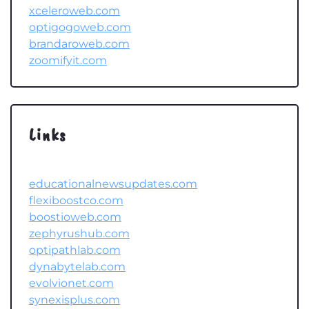
xceleroweb.com
optigogoweb.com
brandaroweb.com
zoomifyit.com
Links
educationalnewsupdates.com
flexiboostco.com
boostioweb.com
zephyrushub.com
optipathlab.com
dynabytelab.com
evolvionet.com
synexisplus.com