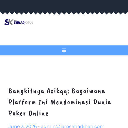
Skip
to
content
Bangkitnya Asikqq: Bagaimana
Platform Ini Mendominasi Dunia
Poker Online
June 3, 2026
-
admin@iamseharkhan.com