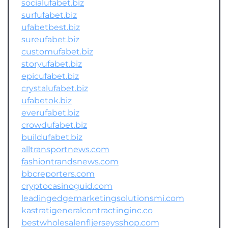
socialufabet.biz
surfufabet.biz
ufabetbest.biz
sureufabet.biz
customufabet.biz
storyufabet.biz
epicufabet.biz
crystalufabet.biz
ufabetok.biz
everufabet.biz
crowdufabet.biz
buildufabet.biz
alltransportnews.com
fashiontrandsnews.com
bbcreporters.com
cryptocasinoguid.com
leadingedgemarketingsolutionsmi.com
kastratigeneralcontractinginc.co
bestwholesalenfljerseysshop.com