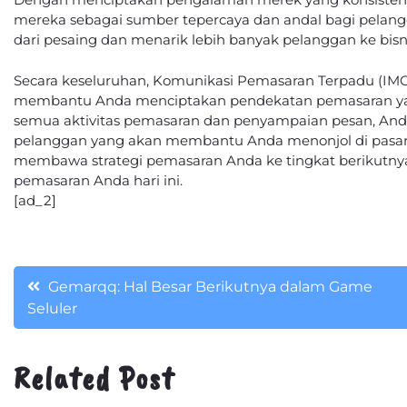
mereka sebagai sumber tepercaya dan andal bagi pela
dari pesaing dan menarik lebih banyak pelanggan ke bisn
Secara keseluruhan, Komunikasi Pemasaran Terpadu (IM
membantu Anda menciptakan pendekatan pemasaran yang 
semua aktivitas pemasaran dan penyampaian pesan, An
pelanggan yang akan membantu Anda menonjol di pasar d
membawa strategi pemasaran Anda ke tingkat berikutn
pemasaran Anda hari ini.
[ad_2]
Post
Gemarqq: Hal Besar Berikutnya dalam Game
Seluler
navigation
Related Post