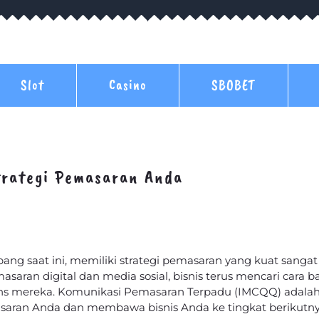
Slot
Casino
SBOBET
rategi Pemasaran Anda
ang saat ini, memiliki strategi pemasaran yang kuat sangat
ran digital dan media sosial, bisnis terus mencari cara b
ns mereka. Komunikasi Pemasaran Terpadu (IMCQQ) adalah
saran Anda dan membawa bisnis Anda ke tingkat berikutny