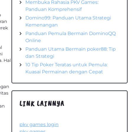
Membuka Rahasia PKV Games:
Panduan Komprehensif
p
Domino99: Panduan Utama Strategi
aran
Kemenangan
erek
Panduan Pemula Bermain DominoQQ
Online
l
Panduan Utama Bermain poker88: Tip
mi
dan Strategi
. Hal
10 Tip Poker Teratas untuk Pemula:
Kuasai Permainan dengan Cepat
ngan
itas
LINK LAINNYA
an
pkv games login
pkv games