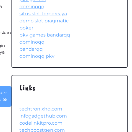
a
dominoqq
situs slot terpercaya
demo slot pragmatic
poker
askan
pkv games bandarqq
dominoqq
gin
bandarqq
ya
dominoqq pkv
Links
ker
e
techtronixhq.com
infogadgethub.com
codelinkitpro.com
techboostgen.com