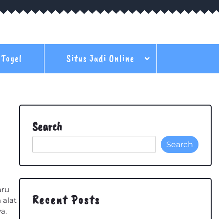
Togel
Situs Judi Online
Search
Search
aru
Recent Posts
 alat
a.