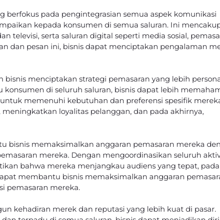
 berfokus pada pengintegrasian semua aspek komunikasi
ampaikan kepada konsumen di semua saluran. Ini mencaku
an televisi, serta saluran digital seperti media sosial, pemas
ran dan pesan ini, bisnis dapat menciptakan pengalaman m
isnis menciptakan strategi pemasaran yang lebih persona
ku konsumen di seluruh saluran, bisnis dapat lebih memaha
untuk memenuhi kebutuhan dan preferensi spesifik mereka
i, meningkatkan loyalitas pelanggan, dan pada akhirnya,
u bisnis memaksimalkan anggaran pemasaran mereka de
pemasaran mereka. Dengan mengoordinasikan seluruh aktiv
tikan bahwa mereka menjangkau audiens yang tepat, pada
ni dapat membantu bisnis memaksimalkan anggaran pemasar
asi pemasaran mereka.
 kehadiran merek dan reputasi yang lebih kuat di pasar.
n terpadu di semua saluran, bisnis dapat menjadikan diri